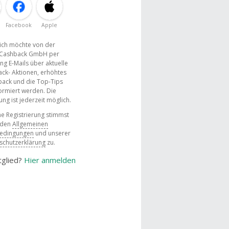
Facebook
Apple
, ich möchte von der
Cashback GmbH per
ng E-Mails über aktuelle
ck- Aktionen, erhöhtes
ack und die Top-Tips
ormiert werden. Die
g ist jederzeit möglich.
e Registrierung stimmst
 den
Allgemeinen
bedingungen
und unserer
schutzerklärung
zu.
tglied?
Hier anmelden