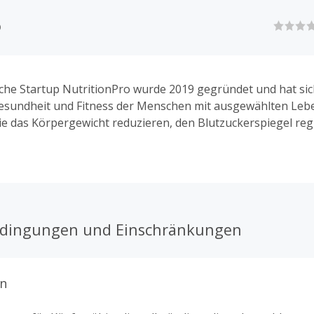
o
che Startup NutritionPro wurde 2019 gegründet und hat sic
Gesundheit und Fitness der Menschen mit ausgewählten Leb
ie das Körpergewicht reduzieren, den Blutzuckerspiegel reg
pidprofil verbessern können. Zusammen mit ihrem Ernährun
 Softwareplattform wählen sie mithilfe eines Algorithmus da
 Kunden aus, welches sie dann je nach Bedarf in Kisten kost
is heute haben sie über eine Viertelmillion Mahlzeiten an ih
iefert, und ihre Geschichte steht erst am Anfang.
edingungen und Einschränkungen
n