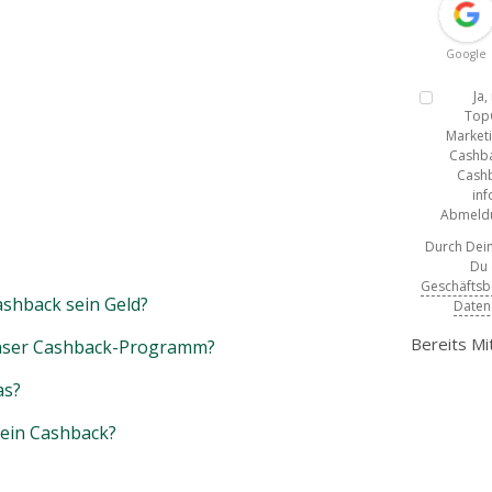
Google
Ja
Top
Marketi
Cashba
Cashb
inf
Abmeldun
Durch Dein
Du
Geschäfts
shback sein Geld?
Daten
Bereits Mi
unser Cashback-Programm?
as?
mein Cashback?