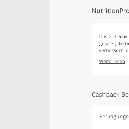
NutritionPr
Das tschechis
gesetzt, die 
verbessern, d
sogar das Li
Weiterlesen
ihrer eigenen
Menü für ihre
ausliefern. B
Kunden ausgel
Cashback B
Bedingunge