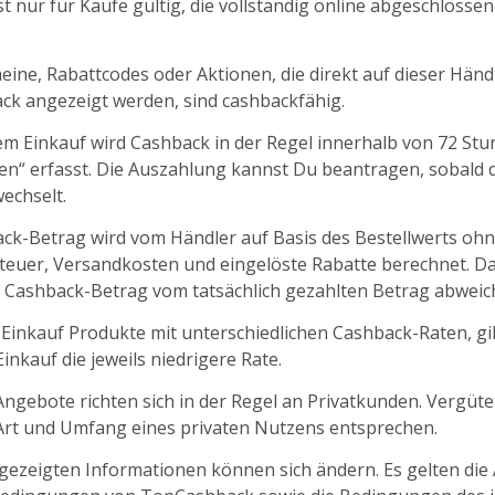
t nur für Käufe gültig, die vollständig online abgeschlosse
ine, Rabattcodes oder Aktionen, die direkt auf dieser Händl
k angezeigt werden, sind cashbackfähig.
m Einkauf wird Cashback in der Regel innerhalb von 72 St
fen“ erfasst. Die Auszahlung kannst Du beantragen, sobald d
echselt.
ck-Betrag wird vom Händler auf Basis des Bestellwerts oh
euer, Versandkosten und eingelöste Rabatte berechnet. D
 Cashback-Betrag vom tatsächlich gezahlten Betrag abweic
 Einkauf Produkte mit unterschiedlichen Cashback-Raten, gil
nkauf die jeweils niedrigere Rate.
ngebote richten sich in der Regel an Privatkunden. Vergüt
 Art und Umfang eines privaten Nutzens entsprechen.
ngezeigten Informationen können sich ändern. Es gelten die