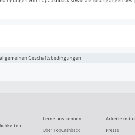
edingungen von TopCashback sowie die Bedingungen des j
ack, wenn Gutscheine, Rabattcodes oder andere Sparprog
werden, die nicht ausdrücklich auf dieser Händlerseite vo
allgemeinen Geschäftsbedingungen
werden.
ack für den Kauf von Geschenkgutscheinen
ung oder Nutzung von Geschenkgutscheinen im Bezahlvorga
ckfähig, wenn dies ausdrücklich auf der Händlerseite erlaub
ack bei vollständiger oder teilweiser Retoure, Stornierung,
nements oder Widerruf eines Vertrags.
Lerne uns kennen
Arbeite mit 
e, Reseller- oder ungewöhnlich große Bestellungen sind be
ichkeiten
Über TopCashback
Presse
om Cashback ausgeschlossen.