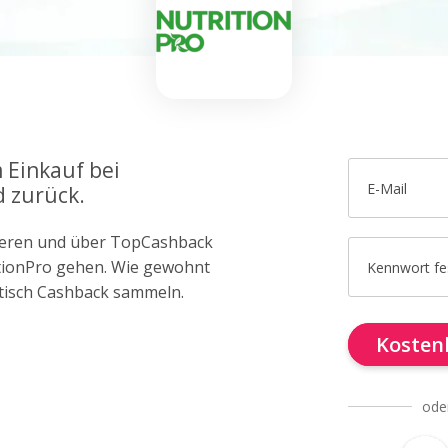
 Einkauf bei
E-Mail
d zurück.
trieren und über TopCashback
itionPro gehen. Wie gewohnt
Kennwort fe
tisch Cashback sammeln.
Kostenl
ode