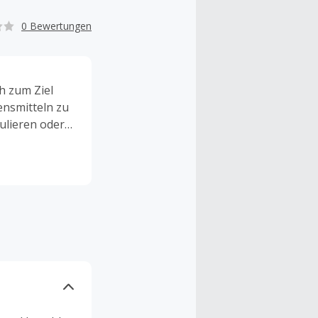
0 Bewertungen
h zum Ziel
ensmitteln zu
ulieren oder
gsberater und
s richtige
enlos in Prag
re zufriedenen