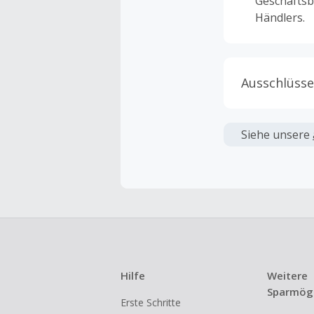
Geschäftsb
Händlers.
Ausschlüsse
Kein Cashb
verwendet 
Siehe unsere
angezeigt 
Kein Cashb
Die Einlös
dann cashba
Kein Cashb
eines Abon
Hilfe
Weitere
Gewerblich
Sparmögl
Erste Schritte
Händlern v