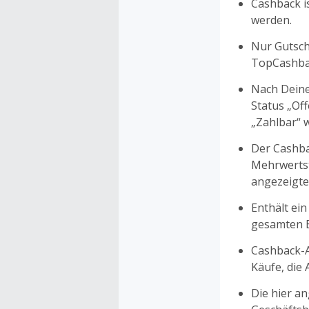
Cashback is
werden.
Nur Gutsche
TopCashbac
Nach Deine
Status „Of
„Zahlbar“ w
Der Cashba
Mehrwertst
angezeigte
Enthält ein
gesamten Ei
Cashback-A
Käufe, die
Die hier a