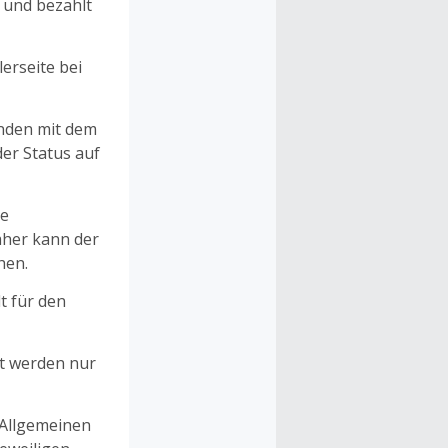
n und bezahlt
erseite bei
unden mit dem
er Status auf
ne
aher kann der
hen.
t für den
et werden nur
 Allgemeinen