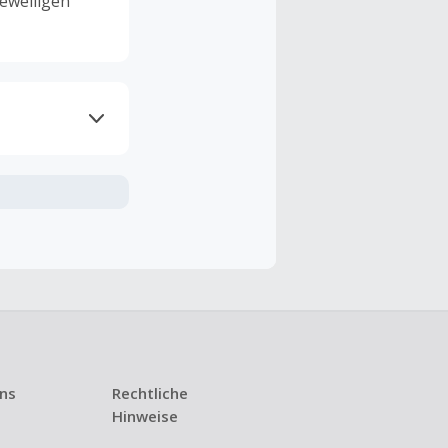
eweiligen
ramme
n TopCashback
ng ist nur
t ist.
 Kündigung
uns
Rechtliche
i den meisten
Hinweise