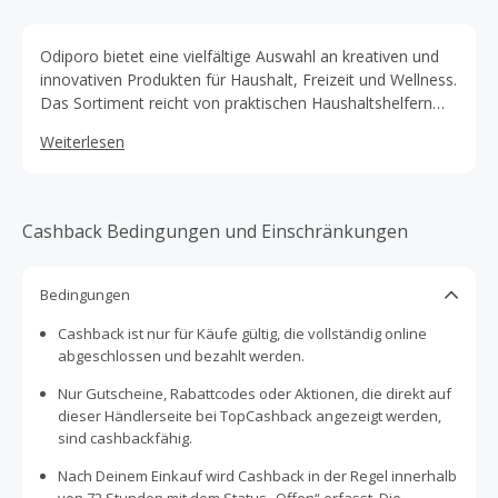
Odiporo bietet eine vielfältige Auswahl an kreativen und
innovativen Produkten für Haushalt, Freizeit und Wellness.
Das Sortiment reicht von praktischen Haushaltshelfern
über dekorative Wohnaccessoires bis hin zu cleveren
Weiterlesen
Gadgets, die den Alltag erleichtern und verschönern.
Cashback Bedingungen und Einschränkungen
Bedingungen
Cashback ist nur für Käufe gültig, die vollständig online
abgeschlossen und bezahlt werden.
Nur Gutscheine, Rabattcodes oder Aktionen, die direkt auf
dieser Händlerseite bei TopCashback angezeigt werden,
sind cashbackfähig.
Nach Deinem Einkauf wird Cashback in der Regel innerhalb