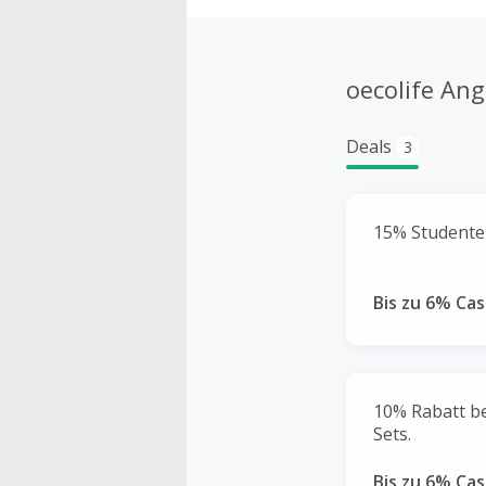
oecolife An
Deals
3
15% Studente
Bis zu 6% Ca
10% Rabatt be
Sets.
Bis zu 6% Ca