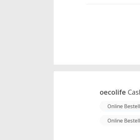
oecolife
Cas
Online Beste
Online Beste