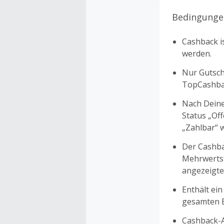
Bedingunge
Cashback is
werden.
Nur Gutsche
TopCashbac
Nach Deine
Status „Of
„Zahlbar“ w
Der Cashba
Mehrwertst
angezeigte
Enthält ein
gesamten Ei
Cashback-A