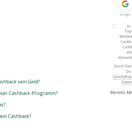
Google
Ja
Top
Marketi
Cashba
Cashb
inf
Abmeldun
Durch Dein
Du
Geschäfts
shback sein Geld?
Daten
Bereits Mi
unser Cashback-Programm?
as?
mein Cashback?