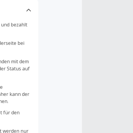
n und bezahlt
erseite bei
unden mit dem
er Status auf
ne
aher kann der
hen.
t für den
et werden nur