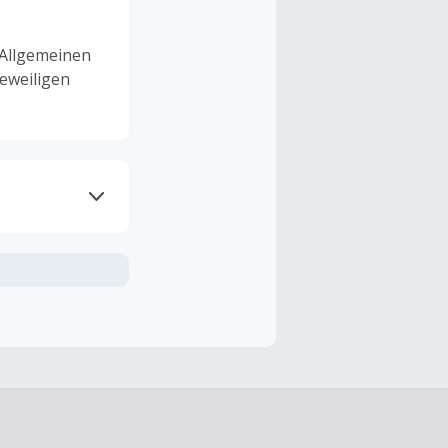
 Allgemeinen
eweiligen
ramme
n TopCashback
ng ist nur
t ist.
 Kündigung