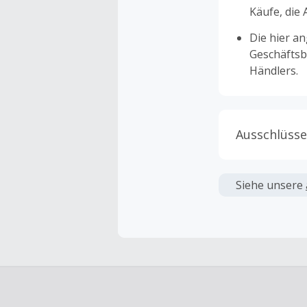
Käufe, die
Die hier a
Geschäftsb
Händlers.
Ausschlüsse
Kein Cashb
verwendet 
Siehe unsere
angezeigt 
Kein Cashb
Die Einlös
dann cashba
Kein Cashb