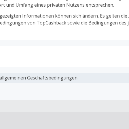
 Art und Umfang eines privaten Nutzens entsprechen.
ngezeigten Informationen können sich ändern. Es gelten die
edingungen von TopCashback sowie die Bedingungen des j
ack, wenn Gutscheine, Rabattcodes oder andere Sparprog
werden, die nicht ausdrücklich auf dieser Händlerseite vo
allgemeinen Geschäftsbedingungen
werden.
ack für den Kauf von Geschenkgutscheinen
ung oder Nutzung von Geschenkgutscheinen im Bezahlvorga
ckfähig, wenn dies ausdrücklich auf der Händlerseite erlaub
ack bei vollständiger oder teilweiser Retoure, Stornierung,