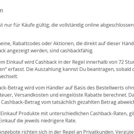
n
t nur für Käufe gültig, die vollständig online abgeschlosse
ine, Rabattcodes oder Aktionen, die direkt auf dieser Händl
k angezeigt werden, sind cashbackfähig.
m Einkauf wird Cashback in der Regel innerhalb von 72 St
fen“ erfasst. Die Auszahlung kannst Du beantragen, sobald d
echselt.
ck-Betrag wird vom Händler auf Basis des Bestellwerts oh
euer, Versandkosten und eingelöste Rabatte berechnet. D
 Cashback-Betrag vom tatsächlich gezahlten Betrag abweic
 Einkauf Produkte mit unterschiedlichen Cashback-Raten, gil
nkauf die jeweils niedrigere Rate.
ngebote richten sich in der Regel an Privatkunden. Vergüt