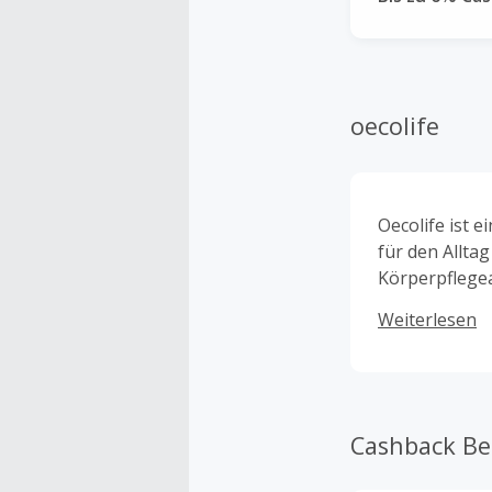
oecolife
Oecolife ist 
für den Allta
Körperpflegea
abbaubaren M
Weiterlesen
minimieren.
Cashback B