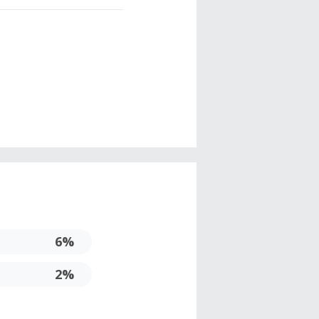
6%
2%