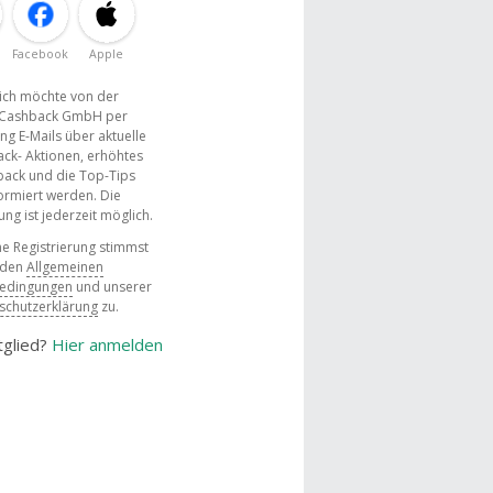
Facebook
Apple
, ich möchte von der
Cashback GmbH per
ng E-Mails über aktuelle
ck- Aktionen, erhöhtes
ack und die Top-Tips
ormiert werden. Die
g ist jederzeit möglich.
e Registrierung stimmst
 den
Allgemeinen
bedingungen
und unserer
schutzerklärung
zu.
tglied?
Hier anmelden