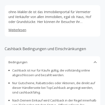
ohne-Makler.de ist das Immobilienportal für Vermieter
und Verkäufer von allen Immobilien, egal ob Haus, Hof
oder Grundstücke. Hier können ihr Besucher ihr
provisionsfreies Immobilienangebot mit nur einem Klick
Weiterlesen
auf immobilienscout24, immowelt, immonet,
immoexperten.de, immobilien.de und vielen anderen
Portalen veröffentlichen!
Cashback Bedingungen und Einschränkungen
Bedingungen
Cashback ist nur für Käufe gültig, die vollständig online
abgeschlossen und bezahlt werden.
Nur Gutscheine, Rabattcodes oder Aktionen, die direkt auf
dieser Händlerseite bei TopCashback angezeigt werden,
sind cashbackfähig.
Nach Deinem Einkauf wird Cashback in der Regel innerhalb