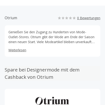
Otrium
0 Bewertungen
Genießen Sie den Zugang zu Hunderten von Mode-
Outlet-Stores. Otrium gibt der Mode am Ende der Saison
einen neuen Start. Viele Modeartikel bleiben unverkauft.
Das ist schade für die Ressourcen, die dafür aufgewendet
Weiterlesen
wurden, und für die Menschen, die das Nachsehen haben.
Otrium ist hier, um dies zu ändern.
Spare bei Designermode mit dem
Cashback von Otrium