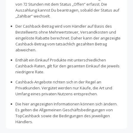
Plattform ist Paul Camper überall in Deutschland aktiv.
von 72 Stunden mit dem Status „Offen“ erfasst. Die
Die Anzahl an verfügbaren Campingfahrzeugen wächst
Auszahlung kannst Du beantragen, sobald der Status auf
ständig, sodass Du immer eine tolle Auswahl hast. Und
„Zahlbar“ wechselt.
wenn Du Deinen nächsten Camping-Urlaub mit
TopCashback buchst, bekommst Du den ganzen Spaß
Der Cashback-Betrag wird vom Händler auf Basis des
durchs Cashback sammeln auch noch günstiger.
Bestellwerts ohne Mehrwertsteuer, Versandkosten und
eingelöste Rabatte berechnet. Daher kann der angezeigte
Cashback-Betrag vom tatsächlich gezahlten Betrag
abweichen.
Enthält ein Einkauf Produkte mit unterschiedlichen
Cashback-Raten, gilt für den gesamten Einkauf die jeweils
niedrigere Rate.
Cashback-Angebote richten sich in der Regel an
Privatkunden. Vergütet werden nur Käufe, die Art und
Umfang eines privaten Nutzens entsprechen.
Die hier angezeigten Informationen können sich ändern.
Es gelten die Allgemeinen Geschäftsbedingungen von
TopCashback sowie die Bedingungen des jeweiligen
Händlers.