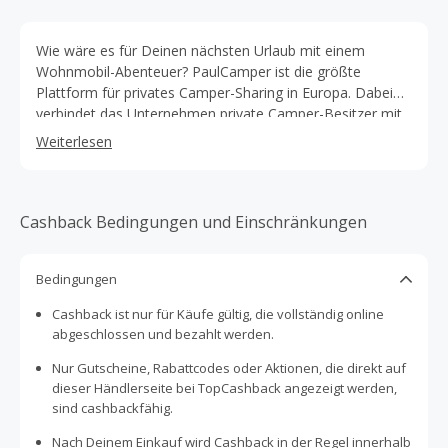
Wie wäre es für Deinen nächsten Urlaub mit einem
Wohnmobil-Abenteuer? PaulCamper ist die größte
Plattform für privates Camper-Sharing in Europa. Dabei
verbindet das Unternehmen private Camper-Besitzer mit
Reiselustigen, die selber kein Camping-Fahrzeug
Weiterlesen
(Wohnwagen, Wohnmobil, Campingbus etc.) besitzen.
Von diesem Service profitieren beide: Die Besitzer können
ihre Camping-Leidenschaft mit anderen teilen, gleichzeitig
ihre jährlichen Kosten für den Campingbus reduzieren
Cashback Bedingungen und Einschränkungen
oder sogar eine neue Einkommensquelle schaffen. Und
als Mieter kannst Du einfach, sicher und zu einem fairen
Bedingungen
Preis Dein persönliches Camper-Abenteuer erleben.
Hierbei hast Du aus mehr als 6000 verschiedenen
Cashback ist nur für Käufe gültig, die vollständig online
Campingbussen, Kastenwagen, Alkoven, Teil- und
abgeschlossen und bezahlt werden.
Vollintegrierten die Wahl. Inzwischen sind bereits
Tausende Vermieter auf paulcamper.de aktiv. Mehrere
Nur Gutscheine, Rabattcodes oder Aktionen, die direkt auf
hunderttausend Reisetage wurden bereits über die
dieser Händlerseite bei TopCashback angezeigt werden,
Plattform vermittelt. Du kannst überall in Deutschland von
sind cashbackfähig.
dem Service profitieren, denn als erste Camper Sharing-
Nach Deinem Einkauf wird Cashback in der Regel innerhalb