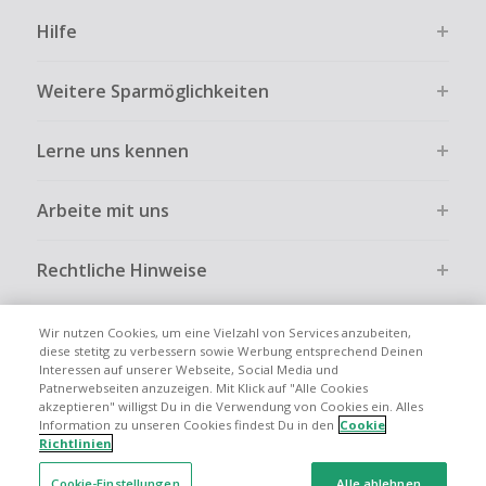
Hilfe
Weitere Sparmöglichkeiten
Lerne uns kennen
Arbeite mit uns
Rechtliche Hinweise
Wir nutzen Cookies, um eine Vielzahl von Services anzubeiten,
diese stetitg zu verbessern sowie Werbung entsprechend Deinen
Interessen auf unserer Webseite, Social Media und
Globale Websites
UK
US
CN
JP
FR
AU
IT
ES
Patnerwebseiten anzuzeigen. Mit Klick auf "Alle Cookies
akzeptieren" willigst Du in die Verwendung von Cookies ein. Alles
Information zu unseren Cookies findest Du in den
Cookie
Richtlinien
Cookie-Einstellungen
Alle ablehnen