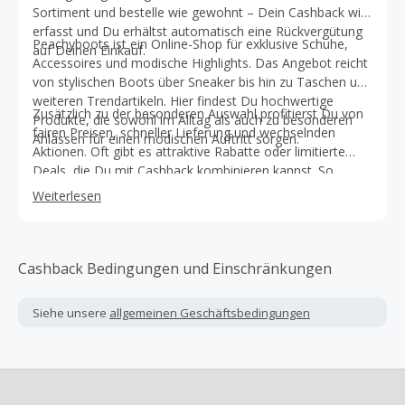
Sortiment und bestelle wie gewohnt – Dein Cashback wird
erfasst und Du erhältst automatisch eine Rückvergütung
Peachyboots ist ein Online-Shop für exklusive Schuhe,
auf Deinen Einkauf.
Accessoires und modische Highlights. Das Angebot reicht
von stylischen Boots über Sneaker bis hin zu Taschen und
weiteren Trendartikeln. Hier findest Du hochwertige
Zusätzlich zu der besonderen Auswahl profitierst Du von
Produkte, die sowohl im Alltag als auch zu besonderen
fairen Preisen, schneller Lieferung und wechselnden
Anlässen für einen modischen Auftritt sorgen.
Aktionen. Oft gibt es attraktive Rabatte oder limitierte
Deals, die Du mit Cashback kombinieren kannst. So
kannst Du Deinen Style individuell ergänzen und
Weiterlesen
gleichzeitig clever sparen.
Cashback Bedingungen und Einschränkungen
Siehe unsere
allgemeinen Geschäftsbedingungen