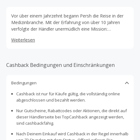
Vor über einem Jahrzehnt begann Persh die Reise in der
Medizinbranche. Mit der Erfahrung von über 10 Jahren
verfolgte der Händler unermüdlich eine Mission:
Hautpflegeprodukte zu schaffen, die nicht nur wirksam
Weiterlesen
sind, sondern auch das Wohl Deiner Haut und Deines
Wohlbefindens in den Mittelpunkt stellen.
Cashback Bedingungen und Einschränkungen
Bedingungen
Cashback ist nur für Käufe gültig, die vollständig online
abgeschlossen und bezahlt werden.
Nur Gutscheine, Rabattcodes oder Aktionen, die direkt auf
dieser Händlerseite bei TopCashback angezeigt werden,
sind cashbackfähig.
Nach Deinem Einkauf wird Cashback in der Regel innerhalb