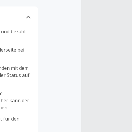
n und bezahlt
erseite bei
unden mit dem
er Status auf
ne
aher kann der
hen.
t für den