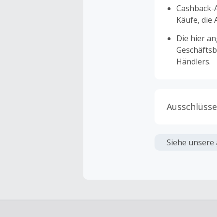
Cashback-A
Käufe, die
Die hier a
Geschäftsb
Händlers.
Ausschlüsse
Kein Cashb
verwendet 
Siehe unsere
angezeigt 
Kein Cashb
Die Einlös
dann cashba