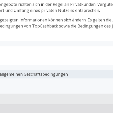
ngebote richten sich in der Regel an Privatkunden. Vergüt
 Art und Umfang eines privaten Nutzens entsprechen.
ngezeigten Informationen können sich ändern. Es gelten die
edingungen von TopCashback sowie die Bedingungen des j
ack, wenn Gutscheine, Rabattcodes oder andere Sparprog
werden, die nicht ausdrücklich auf dieser Händlerseite vo
allgemeinen Geschäftsbedingungen
werden.
ack für den Kauf von Geschenkgutscheinen
ung oder Nutzung von Geschenkgutscheinen im Bezahlvorga
ckfähig, wenn dies ausdrücklich auf der Händlerseite erlaub