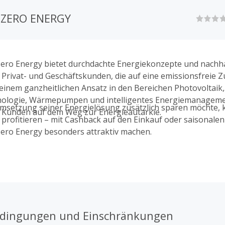
 ZERO ENERGY
ero Energy bietet durchdachte Energiekonzepte und nachha
Privat- und Geschäftskunden, die auf eine emissionsfreie Z
einem ganzheitlichen Ansatz in den Bereichen Photovoltaik,
nologie, Wärmepumpen und intelligentes Energiemanagemen
msetzung seiner Energielösung zusätzlich sparen möchte, 
 Kunden auf dem Weg zur Energieautarkie.
rofitieren – mit Cashback auf den Einkauf oder saisonalen
ero Energy besonders attraktiv machen.
edingungen und Einschränkungen