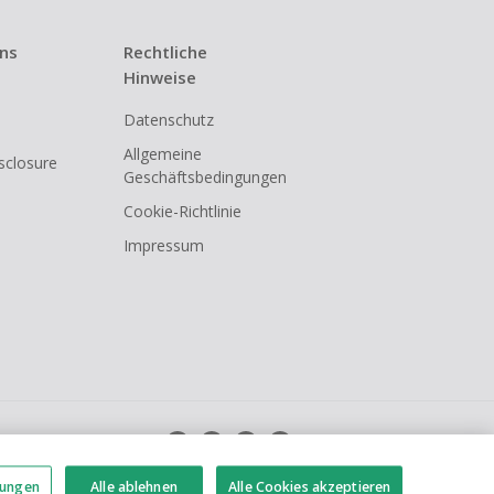
 Kündigung
uns
Rechtliche
i den meisten
Hinweise
Datenschutz
shback
Allgemeine
isclosure
Geschäftsbedingungen
Cookie-Richtlinie
Impressum
lungen
Alle ablehnen
Alle Cookies akzeptieren