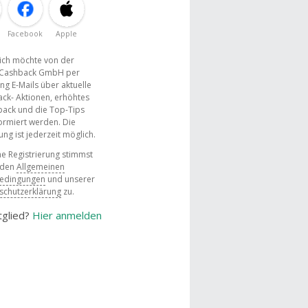
Facebook
Apple
, ich möchte von der
Cashback GmbH per
ng E-Mails über aktuelle
ck- Aktionen, erhöhtes
ack und die Top-Tips
ormiert werden. Die
g ist jederzeit möglich.
e Registrierung stimmst
 den
Allgemeinen
bedingungen
und unserer
schutzerklärung
zu.
tglied?
Hier anmelden