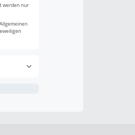
et werden nur
 Allgemeinen
eweiligen
ramme
n TopCashback
ng ist nur
t ist.