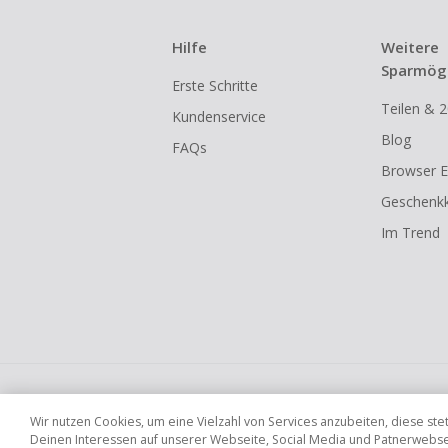
Kein Cashb
eines Abon
Hilfe
Weitere
Gewerblich
Sparmögl
Erste Schritte
Händlern v
Teilen & 2
Kundenservice
Cashback k
Blog
FAQs
gestartet 
Browser E
Geschenkk
Im Trend
Globale Websites
UK
US
CN
JP
Wir nutzen Cookies, um eine Vielzahl von Services anzubeiten, diese s
Deinen Interessen auf unserer Webseite, Social Media und Patnerwebseit