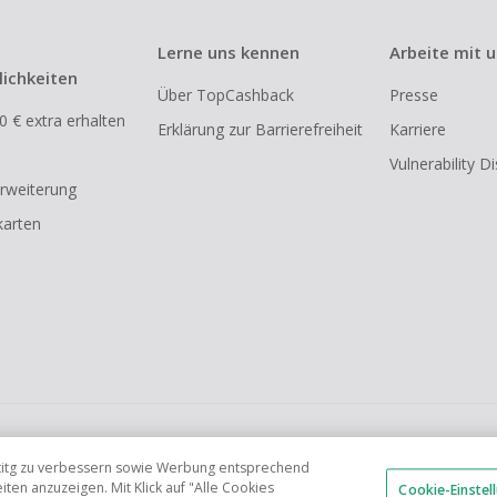
ack bei vollständiger oder teilweiser Retoure, Stornierung,
nements oder Widerruf eines Vertrags.
Lerne uns kennen
Arbeite mit 
e, Reseller- oder ungewöhnlich große Bestellungen sind be
ichkeiten
Über TopCashback
Presse
om Cashback ausgeschlossen.
0 € extra erhalten
Erklärung zur Barrierefreiheit
Karriere
ann entfallen, wenn der Einkauf nicht korrekt über TopCa
Vulnerability D
wurde.
rweiterung
arten
FR
AU
IT
ES
tetitg zu verbessern sowie Werbung entsprechend
en anzuzeigen. Mit Klick auf "Alle Cookies
Cookie-Einstel