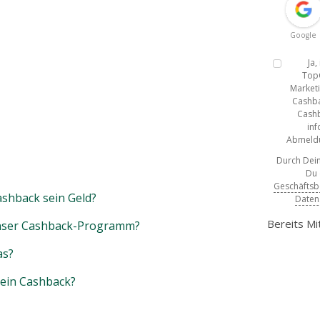
Google
Ja
Top
Marketi
Cashba
Cashb
inf
Abmeldun
Durch Dein
Du
Geschäfts
shback sein Geld?
Daten
Bereits Mi
unser Cashback-Programm?
as?
mein Cashback?