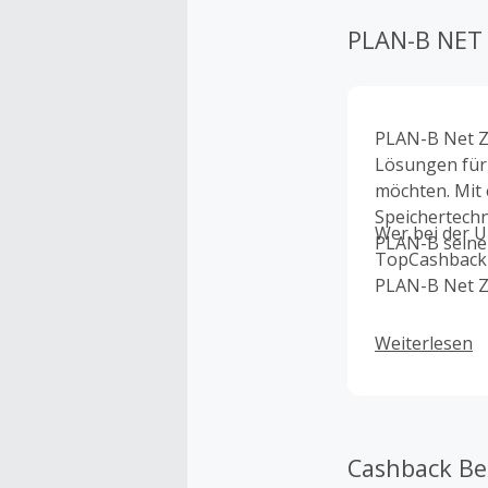
PLAN-B NET
PLAN-B Net Z
Lösungen für 
möchten. Mit 
Speichertech
Wer bei der U
PLAN-B seine
TopCashback p
PLAN-B Net Z
Weiterlesen
Cashback B