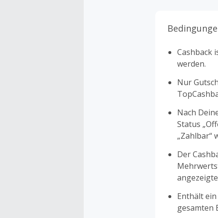
Bedingunge
Cashback is
werden.
Nur Gutsche
TopCashbac
Nach Deine
Status „Of
„Zahlbar“ w
Der Cashba
Mehrwertst
angezeigte
Enthält ein
gesamten Ei