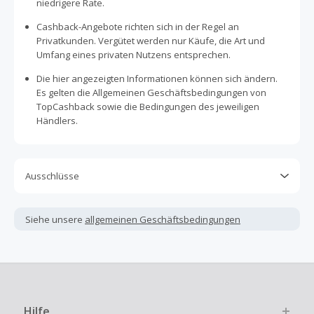
niedrigere Rate.
Cashback-Angebote richten sich in der Regel an
Privatkunden. Vergütet werden nur Käufe, die Art und
Umfang eines privaten Nutzens entsprechen.
Die hier angezeigten Informationen können sich ändern.
Es gelten die Allgemeinen Geschäftsbedingungen von
TopCashback sowie die Bedingungen des jeweiligen
Händlers.
Ausschlüsse
Kein Cashback, wenn Gutscheine, Rabattcodes oder
andere Sparprogramme verwendet werden, die nicht
Siehe unsere
allgemeinen Geschäftsbedingungen
ausdrücklich auf dieser Händlerseite von TopCashback
angezeigt werden.
Kein Cashback für den Kauf von Geschenkgutscheinen
Die Einlösung oder Nutzung von Geschenkgutscheinen im
Bezahlvorgang ist nur dann cashbackfähig, wenn dies
Hilfe