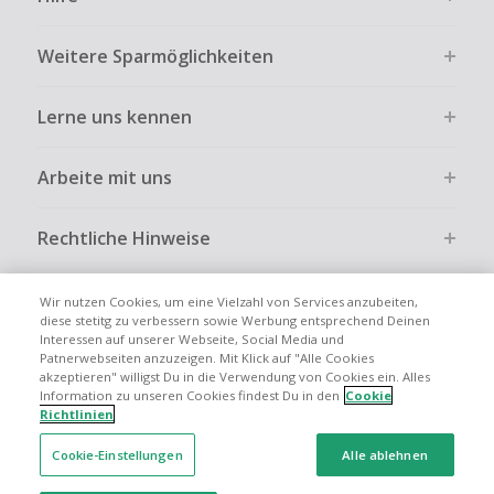
ausdrücklich auf der Händlerseite erlaubt ist.
Kein Cashback bei vollständiger oder teilweiser Retoure,
Weitere Sparmöglichkeiten
Stornierung, Kündigung eines Abonnements oder Widerruf
eines Vertrags.
Lerne uns kennen
Gewerbliche, Reseller- oder ungewöhnlich große
Bestellungen sind bei den meisten Händlern vom
Cashback ausgeschlossen.
Arbeite mit uns
Cashback kann entfallen, wenn der Einkauf nicht korrekt
über TopCashback gestartet wurde.
Rechtliche Hinweise
Wir nutzen Cookies, um eine Vielzahl von Services anzubeiten,
diese stetitg zu verbessern sowie Werbung entsprechend Deinen
Interessen auf unserer Webseite, Social Media und
Globale Websites
UK
US
CN
JP
FR
AU
IT
ES
Patnerwebseiten anzuzeigen. Mit Klick auf "Alle Cookies
akzeptieren" willigst Du in die Verwendung von Cookies ein. Alles
Information zu unseren Cookies findest Du in den
Cookie
Richtlinien
Cookie-Einstellungen
Alle ablehnen
© 2005 - 2026 TopCashback Group Limited