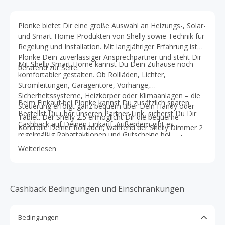
Plonke bietet Dir eine große Auswahl an Heizungs-, Solar-
und Smart-Home-Produkten von Shelly sowie Technik für
Regelung und Installation. Mit langjähriger Erfahrung ist
Plonke Dein zuverlässiger Ansprechpartner und steht Dir
Mit Shelly Smart Home kannst Du Dein Zuhause noch
beratend zur Seite.
komfortabler gestalten. Ob Rollläden, Lichter,
Stromleitungen, Garagentore, Vorhänge,
Sicherheitssysteme, Heizkörper oder Klimaanlagen – die
Beim Einkauf bei Plonke kannst Du zusätzlich sparen.
Steuerung erfolgt ganz bequem über Dein Handy oder
Bestellst Du über unseren Partner-Link, sicherst Du Dir
Tablet. Der Shelly 2.5 ermöglicht Dir die bequeme
Cashback auf Deinen Einkauf. Außerdem gibt es
Kontrolle Deiner Rollläden, während der Shelly Dimmer 2
regelmäßig Rabattaktionen und Gutscheine bei
die perfekte Lösung für verschiedene Halogenleuchten
TopCashback, mit denen Du noch mehr sparen kannst –
und dimmbare LEDs darstellt. Alle Shelly-Produkte sind
Weiterlesen
so machst Du Dein Zuhause smarter und profitierst dabei
zudem mit Alexa und Google Home kompatibel.
doppelt!
Cashback Bedingungen und Einschränkungen
Bedingungen