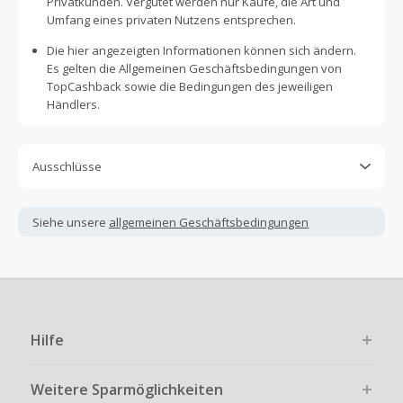
Privatkunden. Vergütet werden nur Käufe, die Art und
Umfang eines privaten Nutzens entsprechen.
Die hier angezeigten Informationen können sich ändern.
Es gelten die Allgemeinen Geschäftsbedingungen von
TopCashback sowie die Bedingungen des jeweiligen
Händlers.
Ausschlüsse
Kein Cashback, wenn Gutscheine, Rabattcodes oder
andere Sparprogramme verwendet werden, die nicht
Siehe unsere
allgemeinen Geschäftsbedingungen
ausdrücklich auf dieser Händlerseite von TopCashback
angezeigt werden.
Kein Cashback für den Kauf von Geschenkgutscheinen
Die Einlösung oder Nutzung von Geschenkgutscheinen im
Bezahlvorgang ist nur dann cashbackfähig, wenn dies
Hilfe
ausdrücklich auf der Händlerseite erlaubt ist.
Kein Cashback bei vollständiger oder teilweiser Retoure,
Weitere Sparmöglichkeiten
Stornierung, Kündigung eines Abonnements oder Widerruf