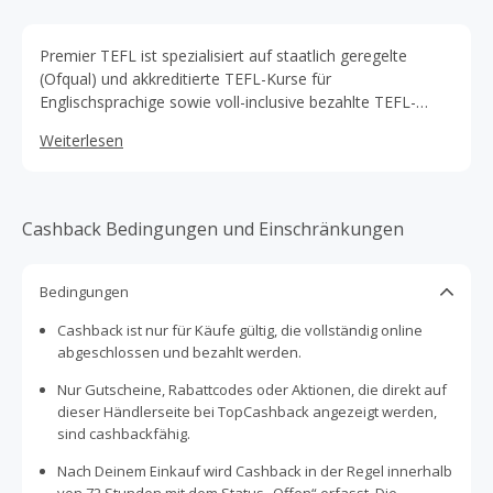
Premier TEFL ist spezialisiert auf staatlich geregelte
(Ofqual) und akkreditierte TEFL-Kurse für
Englischsprachige sowie voll-inclusive bezahlte TEFL-
Praktika im Ausland. Unsere breite Palette von Kursen
Weiterlesen
reichen von 30 bis 300 Stunden in der Dauer. Premier
TEFL bietet Zertifizierungen und Qualifikationen,
einschließlich Level 5 Ofqual reguliert, unabhängig
akkreditiert, Fast-Track-, Online-, Hybrid / Blended,
Cashback Bedingungen und Einschränkungen
berufliche Entwicklung CPD und Live-Lehrerausbildung via
Zoom mit einem erfahrenen Tutor.
Bedingungen
Cashback ist nur für Käufe gültig, die vollständig online
abgeschlossen und bezahlt werden.
Nur Gutscheine, Rabattcodes oder Aktionen, die direkt auf
dieser Händlerseite bei TopCashback angezeigt werden,
sind cashbackfähig.
Nach Deinem Einkauf wird Cashback in der Regel innerhalb