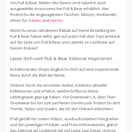
von Pull & Bear. Neben den Basics sind natürlich auch
ausgewählte Accessoires bei Pull & Bear erhältlich. Hier
findest Du die angesagtesten Taschen, Mützen, Armbänder,
Uhren für
Damen
und
Herren
.
Wenn Du einen attraktiven Rabatt auf Deine Bestellung bei
Pull & Bear haben willst, geh auf jeden Fall über TopCashback
auf die Seite von Pull & Bear und sammle so Cashback auf
Deinen Einkauf.
Lasse Dich vom Pull & Bear Editorial inspirieren
Im Editorial des Shops begibst Du Dich auf eine inspirierende
Reise durch die Welt der Mode.
Stöbere durch die einzelnen Artikel, entdecke aktuelle
Kollektionen und erfahre, welche Einflüsse Deine
Lieblingsteile geprägt haben. Von Downtown L.A. über Teen
Streetwear bis hin zum perfekten Denim-Look findest Du dort
Trends, Styles und Guides, die Dir den Einkauf erleichtern.
Prall gefüllt mit coolen Videos, ausdrucksstarken Fotografien
und den jeweiligen Produkt- und Preis-Informationen, glänzt
das Editorial als Lookbook mit viel Liebe zum Detail. Und nie