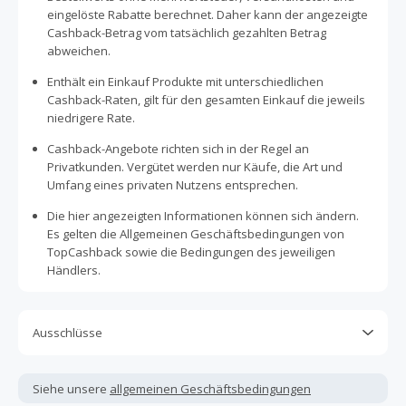
eingelöste Rabatte berechnet. Daher kann der angezeigte
Cashback-Betrag vom tatsächlich gezahlten Betrag
abweichen.
Enthält ein Einkauf Produkte mit unterschiedlichen
Cashback-Raten, gilt für den gesamten Einkauf die jeweils
niedrigere Rate.
Cashback-Angebote richten sich in der Regel an
Privatkunden. Vergütet werden nur Käufe, die Art und
Umfang eines privaten Nutzens entsprechen.
Die hier angezeigten Informationen können sich ändern.
Es gelten die Allgemeinen Geschäftsbedingungen von
TopCashback sowie die Bedingungen des jeweiligen
Händlers.
Ausschlüsse
Kein Cashback, wenn Gutscheine, Rabattcodes oder
andere Sparprogramme verwendet werden, die nicht
Siehe unsere
allgemeinen Geschäftsbedingungen
ausdrücklich auf dieser Händlerseite von TopCashback