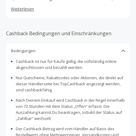
monatlich kündbar sind, überzeugen wir unsere Kunden
Weiterlesen
und bieten ihnen ein unvergleichbares Angebot
Cashback Bedingungen und Einschränkungen
Bedingungen
Cashback ist nur für Käufe gültig, die vollständig online
abgeschlossen und bezahlt werden.
Nur Gutscheine, Rabattcodes oder Aktionen, die direkt auf
dieser Händlerseite bei TopCashback angezeigt werden,
sind cashbackfähig.
Nach Deinem Einkauf wird Cashback in der Regel innerhalb
von 72 Stunden mit dem Status „Offen“ erfasst. Die
Auszahlung kannst Du beantragen, sobald der Status auf
„Zahlbar“ wechselt.
Der Cashback-Betrag wird vom Händler auf Basis des
Bestellwerts ohne Mehrwertsteuer, Versandkosten und