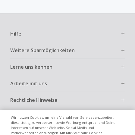
angezeigt werden.
Kein Cashback für den Kauf von Geschenkgutscheinen
Die Einlösung oder Nutzung von Geschenkgutscheinen im
Bezahlvorgang ist nur dann cashbackfähig, wenn dies
Hilfe
ausdrücklich auf der Händlerseite erlaubt ist.
Kein Cashback bei vollständiger oder teilweiser Retoure,
Weitere Sparmöglichkeiten
Stornierung, Kündigung eines Abonnements oder Widerruf
eines Vertrags.
Lerne uns kennen
Gewerbliche, Reseller- oder ungewöhnlich große
Bestellungen sind bei den meisten Händlern vom
Cashback ausgeschlossen.
Arbeite mit uns
Cashback kann entfallen, wenn der Einkauf nicht korrekt
über TopCashback gestartet wurde.
Rechtliche Hinweise
Wir nutzen Cookies, um eine Vielzahl von Services anzubeiten,
diese stetitg zu verbessern sowie Werbung entsprechend Deinen
Interessen auf unserer Webseite, Social Media und
Globale Websites
UK
US
CN
JP
FR
AU
IT
ES
Patnerwebseiten anzuzeigen. Mit Klick auf "Alle Cookies