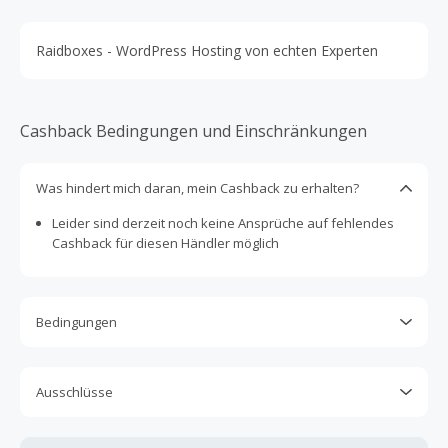
Raidboxes - WordPress Hosting von echten Experten
Cashback Bedingungen und Einschränkungen
Was hindert mich daran, mein Cashback zu erhalten?
Leider sind derzeit noch keine Ansprüche auf fehlendes
Cashback für diesen Händler möglich
Bedingungen
Cashback ist nur für Käufe gültig, die vollständig online
abgeschlossen und bezahlt werden.
Ausschlüsse
Nur Gutscheine, Rabattcodes oder Aktionen, die direkt auf
Kein Cashback, wenn Gutscheine, Rabattcodes oder
dieser Händlerseite bei TopCashback angezeigt werden,
andere Sparprogramme verwendet werden, die nicht