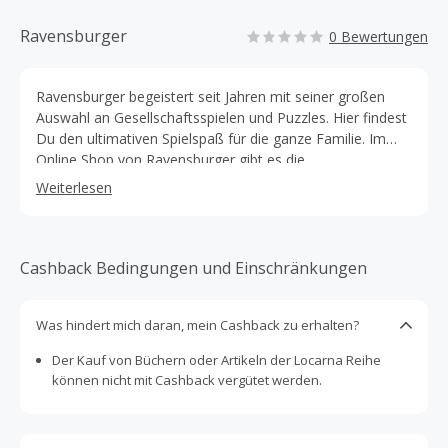
Ravensburger
0 Bewertungen
Ravensburger begeistert seit Jahren mit seiner großen
Auswahl an Gesellschaftsspielen und Puzzles. Hier findest
Du den ultimativen Spielspaß für die ganze Familie. Im
Online Shop von Ravensburger gibt es die
unterschiedlichsten Spiele, unterteilt in verschiedenen
Weiterlesen
Kategorien. Das Ravensburger Sortiment bietet
großartige Spiele für Jung und Alt an. Auf der Seite von
Ravensburger erhältst Du mit nur einem Klick weitere
Informationen zu den jeweiligen Produkten. Grenze deine
Cashback Bedingungen und Einschränkungen
Suche beispielsweise auch mithilfe des Filters je nach
Deinen Wünschen ein. Werde zum Künstler und erschaffe
Was hindert mich daran, mein Cashback zu erhalten?
tolle Kunstwerke mit den Malen nach Zahlen-Produkten
von Ravensburger. Mit dem tiptoi Stift von Ravensburger
Der Kauf von Büchern oder Artikeln der Locarna Reihe
erwachen Bücher zum Leben. Füge alle Teile zusammen
können nicht mit Cashback vergütet werden.
und werde mithilfe von Puzzles zum ultimativen
Baumeister. Erbaue bekannte Gebäude und Figuren mit
den 3D Puzzles von Ravensburger. Mit dem GraviTrax