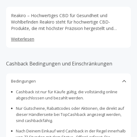
Reakiro – Hochwertiges CBD für Gesundheit und
Wohlbefinden Reakiro steht für hochwertige CBD-
Produkte, die mit höchster Präzision hergestellt und
strengen Qualitätsstandards unterliegen. Das Sortiment
Weiterlesen
umfasst CBD-Öle, Kapseln, Hautpflege und Edibles, die
speziell für gesundheitsbewusste Verbraucher entwickelt
wurden. Mit einer starken Marktposition und einem
breiten Kundenstamm bietet Reakiro eine zuverlässige
Cashback Bedingungen und Einschränkungen
Wahl für alle, die von den Vorteilen von CBD profitieren
möchten. Wer hochwertige CBD-Produkte entdecken
möchte, kann zusätzlich sparen. Durch eine Bestellung
Bedingungen
über die Plattform gibt es Cashback sowie regelmäßig
Cashback ist nur für Käufe gültig, die vollständig online
Rabattcodes und Gutscheine bei TopCashback, mit denen
abgeschlossen und bezahlt werden.
sich CBD-Produkte noch günstiger erwerben lassen!
Nur Gutscheine, Rabattcodes oder Aktionen, die direkt auf
dieser Händlerseite bei TopCashback angezeigt werden,
sind cashbackfähig.
Nach Deinem Einkauf wird Cashback in der Regel innerhalb