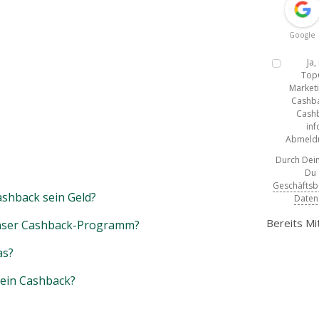
Google
Ja
Top
Marketi
Cashba
Cashb
inf
Abmeldun
Durch Dein
Du
Geschäfts
shback sein Geld?
Daten
Bereits Mi
unser Cashback-Programm?
as?
mein Cashback?