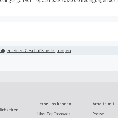
edingungen von TopCashback sowie die Bedingungen des j
ack, wenn Gutscheine, Rabattcodes oder andere Sparprog
werden, die nicht ausdrücklich auf dieser Händlerseite vo
allgemeinen Geschäftsbedingungen
werden.
ack für den Kauf von Geschenkgutscheinen
ung oder Nutzung von Geschenkgutscheinen im Bezahlvorga
ckfähig, wenn dies ausdrücklich auf der Händlerseite erlaub
ack bei vollständiger oder teilweiser Retoure, Stornierung,
nements oder Widerruf eines Vertrags.
Lerne uns kennen
Arbeite mit 
e, Reseller- oder ungewöhnlich große Bestellungen sind be
ichkeiten
Über TopCashback
Presse
om Cashback ausgeschlossen.