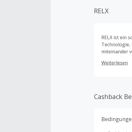
RELX
RELX ist ein 
Technologie, 
miteinander v
das Raucher ta
Weiterlesen
Forschung un
Produktdesign
Plattform mac
erwachsene R
Cashback B
Bedingunge