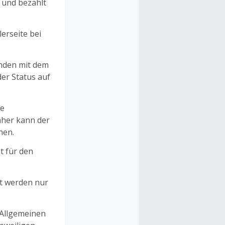
n und bezahlt
erseite bei
unden mit dem
er Status auf
ne
aher kann der
hen.
t für den
et werden nur
 Allgemeinen