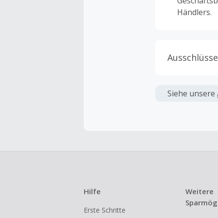
Geschäftsb
Händlers.
Ausschlüsse
Kein Cashb
verwendet 
Siehe unsere
angezeigt 
Kein Cashb
Die Einlös
dann cashba
Kein Cashb
eines Abon
Hilfe
Weitere
Gewerblich
Sparmögl
Erste Schritte
Händlern v