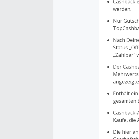
Cashback is
werden.
Nur Gutsche
TopCashbac
Nach Deine
Status „Of
„Zahlbar“ w
Der Cashba
Mehrwertst
angezeigte
Enthält ein
gesamten Ei
Cashback-A
Käufe, die
Die hier a