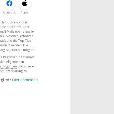
Facebook
Apple
, ich möchte von der
Cashback GmbH per
ng E-Mails über aktuelle
ck- Aktionen, erhöhtes
ack und die Top-Tips
ormiert werden. Die
g ist jederzeit möglich.
e Registrierung stimmst
 den
Allgemeinen
bedingungen
und unserer
schutzerklärung
zu.
tglied?
Hier anmelden