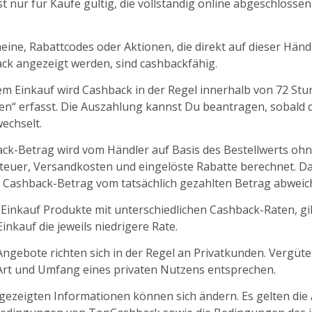
t nur für Käufe gültig, die vollständig online abgeschlosse
ine, Rabattcodes oder Aktionen, die direkt auf dieser Händl
k angezeigt werden, sind cashbackfähig.
m Einkauf wird Cashback in der Regel innerhalb von 72 St
fen“ erfasst. Die Auszahlung kannst Du beantragen, sobald d
echselt.
ck-Betrag wird vom Händler auf Basis des Bestellwerts oh
euer, Versandkosten und eingelöste Rabatte berechnet. D
 Cashback-Betrag vom tatsächlich gezahlten Betrag abweic
 Einkauf Produkte mit unterschiedlichen Cashback-Raten, gil
nkauf die jeweils niedrigere Rate.
ngebote richten sich in der Regel an Privatkunden. Vergüt
 Art und Umfang eines privaten Nutzens entsprechen.
ngezeigten Informationen können sich ändern. Es gelten die