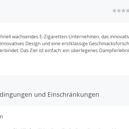
schnell wachsendes E-Zigaretten-Unternehmen, das innovati
innovatives Design und eine erstklassige Geschmacksforsc
erbindet. Das Ziel ist einfach: ein überlegenes Dampferlebni
tsächlich zufriedenstellt. Unser Kerngeschäft erstreckt sich
d Entwicklung von E-Zigaretten und Vape-Technologien, da
 und den Vertrieb. Mit einer starken Direct-to-Consumer-O
ht RELX nun die E-Zigaretten-Technologie der nächsten Ge
aucher auf der ganzen Welt zugänglich.
edingungen und Einschränkungen
n