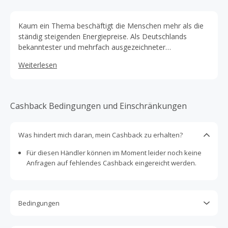
Kaum ein Thema beschäftigt die Menschen mehr als die
ständig steigenden Energiepreise. Als Deutschlands
bekanntester und mehrfach ausgezeichneter
Wechselservice kümmert sich remind.me bereits seit 2017
Weiterlesen
darum, dass Verbraucher immer die besten und
günstigsten Strom- und Gastarife nutzen. Ihre
Wechselexperten haben dabei stets alle Energietarife im
Blick und wechseln sie zuverlässig zu einem günstigeren
Cashback Bedingungen und Einschränkungen
Anbieter. Einmal gewechselt, werden Verträge Jahr für Jahr
optimiert – remind.me Kunden müssen sich um nichts
mehr kümmern. Ein weiterer Vorteil: Dieser
Was hindert mich daran, mein Cashback zu erhalten?
Wechselservice ist komplett kostenlos!
Für diesen Händler können im Moment leider noch keine
Anfragen auf fehlendes Cashback eingereicht werden.
Bedingungen
Cashback ist nur für Käufe gültig, die vollständig online