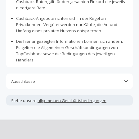
Cashback-Raten, gilt für den gesamten Einkauf die jeweils
niedrigere Rate.
Cashback-Angebote richten sich in der Regel an
Privatkunden. Vergütet werden nur Käufe, die Art und
Umfang eines privaten Nutzens entsprechen.
Die hier angezeigten Informationen können sich ändern.
Es gelten die Allgemeinen Geschäftsbedingungen von
TopCashback sowie die Bedingungen des jeweiligen
Händlers.
Ausschlüsse
Kein Cashback, wenn Gutscheine, Rabattcodes oder
andere Sparprogramme verwendet werden, die nicht
Siehe unsere
allgemeinen Geschäftsbedingungen
ausdrücklich auf dieser Händlerseite von TopCashback
angezeigt werden.
Kein Cashback für den Kauf von Geschenkgutscheinen
Die Einlösung oder Nutzung von Geschenkgutscheinen im
Bezahlvorgang ist nur dann cashbackfähig, wenn dies