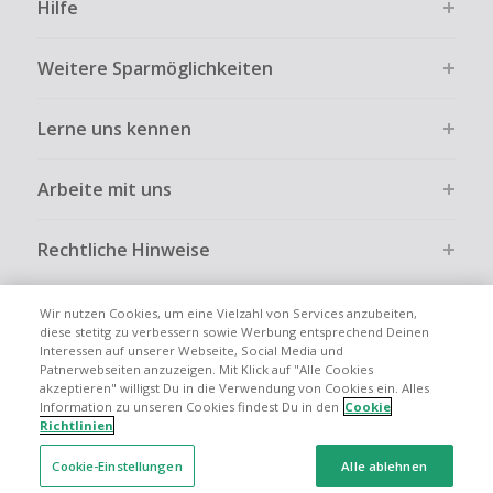
Hilfe
ausdrücklich auf der Händlerseite erlaubt ist.
Kein Cashback bei vollständiger oder teilweiser Retoure,
Weitere Sparmöglichkeiten
Stornierung, Kündigung eines Abonnements oder Widerruf
eines Vertrags.
Lerne uns kennen
Gewerbliche, Reseller- oder ungewöhnlich große
Bestellungen sind bei den meisten Händlern vom
Cashback ausgeschlossen.
Arbeite mit uns
Cashback kann entfallen, wenn der Einkauf nicht korrekt
über TopCashback gestartet wurde.
Rechtliche Hinweise
Wir nutzen Cookies, um eine Vielzahl von Services anzubeiten,
diese stetitg zu verbessern sowie Werbung entsprechend Deinen
Interessen auf unserer Webseite, Social Media und
Globale Websites
UK
US
CN
JP
FR
AU
IT
ES
Patnerwebseiten anzuzeigen. Mit Klick auf "Alle Cookies
akzeptieren" willigst Du in die Verwendung von Cookies ein. Alles
Information zu unseren Cookies findest Du in den
Cookie
Richtlinien
Cookie-Einstellungen
Alle ablehnen