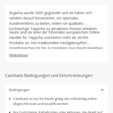
Rugvista wurde 2005 gegründet und sie haben sich
seitdem darauf konzentriert, ein optimales
Kundenerlebnis zu bieten, indem sie qualitativ
hochwertige Teppiche zu attraktiven Preisen anbieten.
Heute sind sie einer der führenden europäischen Online-
Händler für Teppiche und bieten mehr als 30.000
Produkte an. Von traditionellen handgeknüpften
Orientteppichen bis hin zu trendigen maschinell gewebten
Teppichen.
Weiterlesen
Cashback Bedingungen und Einschränkungen
Bedingungen
Cashback ist nur für Käufe gültig, die vollständig online
abgeschlossen und bezahlt werden.
Nur Gutscheine, Rabattcodes oder Aktionen, die direkt auf