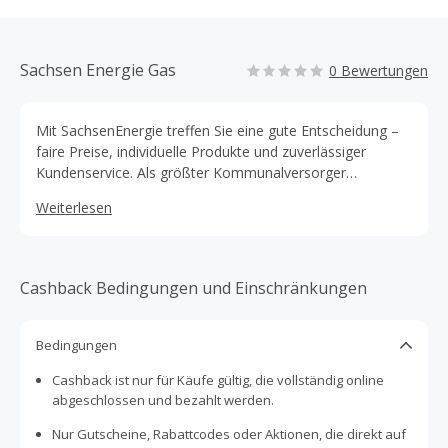
Sachsen Energie Gas
0 Bewertungen
Mit SachsenEnergie treffen Sie eine gute Entscheidung –
faire Preise, individuelle Produkte und zuverlässiger
Kundenservice. Als größter Kommunalversorger
Ostdeutschlands mit ca. 600.000 Kunden machen wir uns
Weiterlesen
stark für Sachsen und die Menschen, die hier leben. Wir
garantieren eine sichere Energieversorgung von Strom
und Erdgas bei bestem Preis- Leistungsverhältnis.
Zusätzlich verfolgen wir das Ziel, Treiber für
Cashback Bedingungen und Einschränkungen
Nachhaltigkeit und Gestalter der Energiewende zu sein.
Bedingungen
Cashback ist nur für Käufe gültig, die vollständig online
abgeschlossen und bezahlt werden.
Nur Gutscheine, Rabattcodes oder Aktionen, die direkt auf