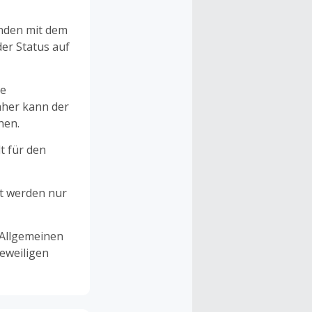
unden mit dem
er Status auf
ne
aher kann der
hen.
t für den
et werden nur
 Allgemeinen
eweiligen