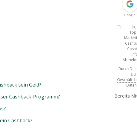
Google
Ja
Top
Marketi
Cashba
Cashb
inf
Abmeldun
Durch Dein
Du
Geschäfts
shback sein Geld?
Daten
Bereits Mi
unser Cashback-Programm?
as?
mein Cashback?