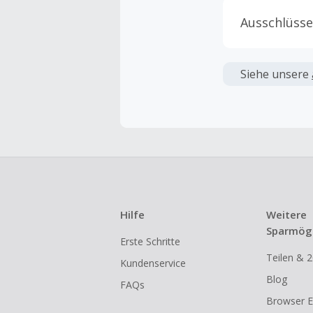
Ausschlüsse
Kein Cashb
verwendet 
Siehe unsere
angezeigt 
Kein Cashb
Die Einlös
dann cashba
Kein Cashb
eines Abon
Hilfe
Weitere
Gewerblich
Sparmögl
Erste Schritte
Händlern v
Teilen & 2
Kundenservice
Cashback k
Blog
FAQs
gestartet 
Browser E