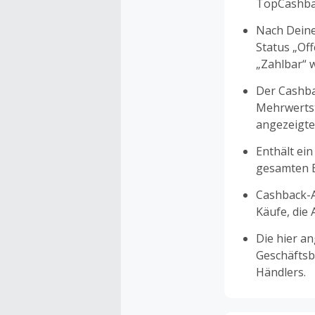
TopCashbac
Nach Deine
Status „Of
„Zahlbar“ w
Der Cashba
Mehrwertst
angezeigte
Enthält ein
gesamten Ei
Cashback-A
Käufe, die
Die hier a
Geschäftsb
Händlers.