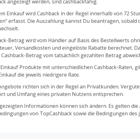
k angezeigt werden, sind cashbackfähig.
m Einkauf wird Cashback in der Regel innerhalb von 72 St
fen“ erfasst. Die Auszahlung kannst Du beantragen, sobald d
echselt.
ck-Betrag wird vom Händler auf Basis des Bestellwerts oh
euer, Versandkosten und eingelöste Rabatte berechnet. D
 Cashback-Betrag vom tatsächlich gezahlten Betrag abweic
 Einkauf Produkte mit unterschiedlichen Cashback-Raten, gil
nkauf die jeweils niedrigere Rate.
ngebote richten sich in der Regel an Privatkunden. Vergüt
 Art und Umfang eines privaten Nutzens entsprechen.
ngezeigten Informationen können sich ändern. Es gelten die
edingungen von TopCashback sowie die Bedingungen des j