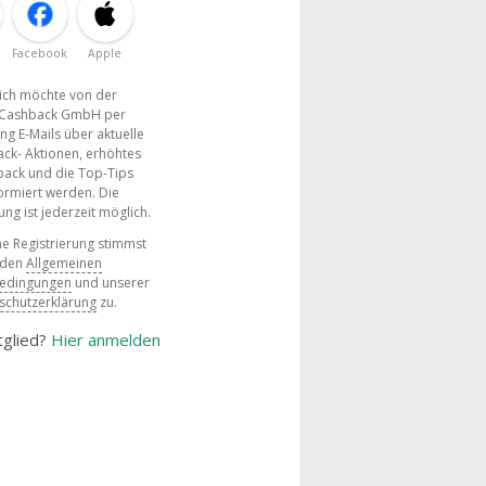
Facebook
Apple
, ich möchte von der
Cashback GmbH per
ng E-Mails über aktuelle
ck- Aktionen, erhöhtes
ack und die Top-Tips
ormiert werden. Die
g ist jederzeit möglich.
e Registrierung stimmst
 den
Allgemeinen
bedingungen
und unserer
schutzerklärung
zu.
tglied?
Hier anmelden