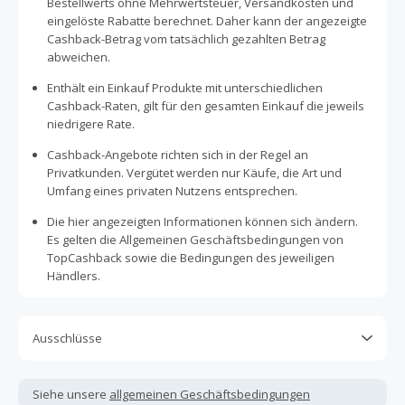
Bestellwerts ohne Mehrwertsteuer, Versandkosten und
eingelöste Rabatte berechnet. Daher kann der angezeigte
Cashback-Betrag vom tatsächlich gezahlten Betrag
abweichen.
Enthält ein Einkauf Produkte mit unterschiedlichen
Cashback-Raten, gilt für den gesamten Einkauf die jeweils
niedrigere Rate.
Cashback-Angebote richten sich in der Regel an
Privatkunden. Vergütet werden nur Käufe, die Art und
Umfang eines privaten Nutzens entsprechen.
Die hier angezeigten Informationen können sich ändern.
Es gelten die Allgemeinen Geschäftsbedingungen von
TopCashback sowie die Bedingungen des jeweiligen
Händlers.
Ausschlüsse
Kein Cashback, wenn Gutscheine, Rabattcodes oder
andere Sparprogramme verwendet werden, die nicht
Siehe unsere
allgemeinen Geschäftsbedingungen