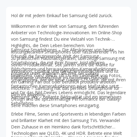
Hol dir mit jedem Einkauf bei Samsung Geld zurück.
Willkommen in der Welt von Samsung, dem führenden
Anbieter von Technologie-Innovationen. Im Online-Shop
von Samsung findest Du eine Vielzahl von Technik-
Highlights, die Dein Leben bereichern. Von
Samsung Smartphones – Die Alleskönner von heute
leistungsstarken Smartphones über faszinierende TVs hin
Erkunde die faszinierende Welt der Samsung
zu praktischen Haushaltsgeräten, überzeugt Samsung mit
Smartphones, die mit ihrer Power, kristallklaren
seiner Produktvielfalt. Seit Jahren steht die Marke für
Bildschirmen und herausragenden Kamerafunktionen
Innovation, Qualität und Benutzerfreundlichkeit und ist
Entdecke unter anderem die Welt der Galaxy
begeistern. Ganz gleich, ob Du ein Liebhaber von Fotos,
mittlerweile unverzichtbar im modernen Haushalt.
Smartphones, wie die neue Galaxy S23 Serie, die mit ihren
ein Gaming-Fan bist oder beruflich produktiv arbeiten
fantastischen Kamerafunktionen neue Maßstäbe setzt
möchtest – Samsung hat das perfekte Smartphone für
und Dir das Bild Deines Lebens ermöglicht. Das legendäre
Dich im Angebot.
Samsung TVs – Brillante Bildqualität und ein immersives
Design und die spitzenmäßige Performance der Galaxy-
Seherlebnis
Serie machen diese Smartphones einzigartig.
Erlebe Filme, Serien und Sportevents in lebendigen Farben
und brillanter Klarheit mit den Samsung TVs. Verwandel
Dein Zuhause in ein Heimkino dank fortschrittlicher
Technologien wie QLED, 4K und HDR. Betrete eine Welt