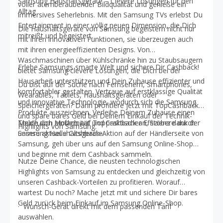
Samsung Haushaltsgeräte – Clevere Lösungen für den
voller atemberaubender Bildqualität und genieße ein
Alltag
immersives Seherlebnis. Mit den Samsung TVs erlebst Du
Entertainment in einer völlig neuen Dimension, die Dich
Die Haushaltsgeräte von Samsung begeistern nicht nur
mitreißt und begeistert.
mit ihren innovativen Funktionen, sie überzeugen auch
mit ihren energieeffizienten Designs. Von
Waschmaschinen über Kühlschränke hin zu Staubsaugern
Erlebe Samsungs smarte Welt und sichere Dir Cashback!
bietet Samsung clevere Lösungen, die Dich bei der
Hausarbeit unterstützen und Dein Zuhause effizienter und
Du bist auf der Suche nach Fernsehern, Smartphones,
komfortabler gestalten. Vertraue auf erstklassige Qualität
Wearables, Tablets, Haushaltsgeräten oder
und innovative Technologie, wodurch sich die Samsung
Speichergeräten? Dann profitiere jetzt mit TopCashback
Produkte auszeichnen. Verleihe Deinem Zuhause einen
und spare bares Geld bei Deinem Einkauf der Technik-
Touch von Modernität und praktischer Effizienz dank der
Melde dich einfach auf TopCashback an, stöbere durch
Highlights von Samsung.
Samsung Haushaltsgeräte.
unsere aktuelle Cashback-Aktion auf der Händlerseite von
Samsung, geh über uns auf den Samsung Online-Shop
und beginne mit dem Cashback sammeln.
Nutze Deine Chance, die neusten technologischen
Highlights von Samsung zu entdecken und gleichzeitig von
unseren Cashback-Vorteilen zu profitieren. Worauf
wartest Du noch? Mache jetzt mit und sichere Dir bares
Geld zurück beim Einkauf im Samsung Online-Shop.
· Wunsch-Gerät direkt mit dem passenden Tarif
auswählen.