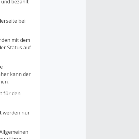
n und bezahlt
erseite bei
unden mit dem
er Status auf
ne
aher kann der
hen.
t für den
et werden nur
 Allgemeinen