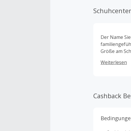
Schuhcente
Der Name Siem
familiengefü
Größe am Schu
Schuhcenter w
Weiterlesen
Adidas, Nike, 
Cashback B
Bedingunge