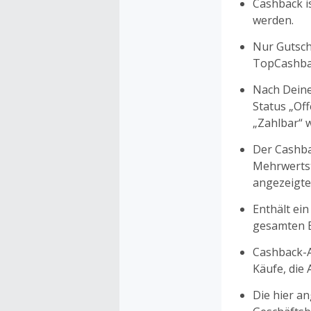
Cashback is
werden.
Nur Gutsche
TopCashbac
Nach Deine
Status „Of
„Zahlbar“ w
Der Cashba
Mehrwertst
angezeigte
Enthält ein
gesamten Ei
Cashback-A
Käufe, die
Die hier a