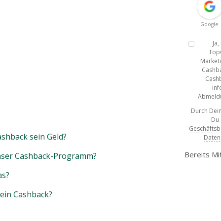
Google
Ja
Top
Marketi
Cashba
Cashb
inf
Abmeldun
Durch Dein
Du
Geschäfts
shback sein Geld?
Daten
Bereits Mi
unser Cashback-Programm?
as?
mein Cashback?