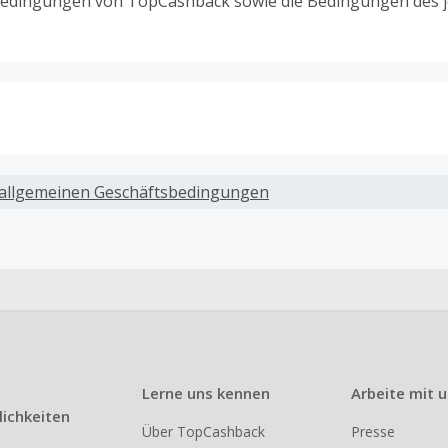
edingungen von TopCashback sowie die Bedingungen des j
ack, wenn Gutscheine, Rabattcodes oder andere Sparprog
werden, die nicht ausdrücklich auf dieser Händlerseite vo
allgemeinen Geschäftsbedingungen
werden.
ack für den Kauf von Geschenkgutscheinen
ung oder Nutzung von Geschenkgutscheinen im Bezahlvorga
ckfähig, wenn dies ausdrücklich auf der Händlerseite erlaub
ack bei vollständiger oder teilweiser Retoure, Stornierung,
nements oder Widerruf eines Vertrags.
Lerne uns kennen
Arbeite mit 
e, Reseller- oder ungewöhnlich große Bestellungen sind be
ichkeiten
Über TopCashback
Presse
om Cashback ausgeschlossen.