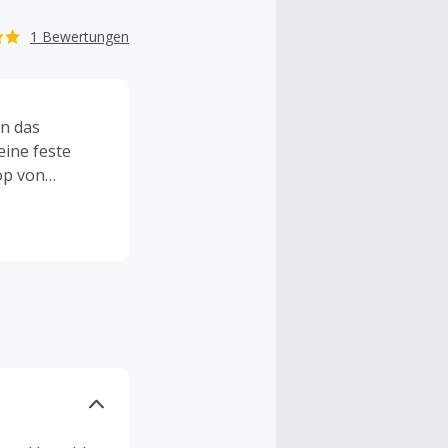
1 Bewertungen
n das
ine feste
op von
en, u.a.