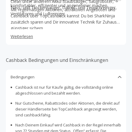
Clean unter anderem Akku-Staubsauger, Saugroboter,
komfortabler, effizienter und angenehmer machen.
Nass- und Trockensauger, Dampf- und Teppichreiniger,
Mit regelmäßigen Aktionen, attraktiven Angeboten und
Ventilatoren und Luftreiniger.
Cashback über TopCashback kannst Du bei SharkNinja
zusätzlich sparen und Dir innovative Technik für Zuhause
günstiger sichern.
Weiterlesen
Cashback Bedingungen und Einschränkungen
Bedingungen
Cashback ist nur für Käufe gültig, die vollständig online
abgeschlossen und bezahlt werden.
Nur Gutscheine, Rabattcodes oder Aktionen, die direkt auf
dieser Händlerseite bei TopCashback angezeigt werden,
sind cashbackfähig.
Nach Deinem Einkauf wird Cashback in der Regel innerhalb
von 72 Stunden mit dem Status „Offen“ erfasst. Die