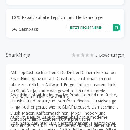
10 % Rabatt auf alle Teppich- und Fleckenreiniger.
JETZT REGISTRIEREN
6% Cashback
SharkNinja
0 Bewertungen
Mit TopCashback sicherst Du Dir bei Deinem Einkauf bei
SharkNinja ganz einfach Cashback – automatisch und
ohne zusätzlichen Aufwand. Folge einfach unserem Link
zu SharkNinja, kaufe wie gewohnt ein und sammle
SharkNinja steht für innovative Produkte rund um Küche,
Cashback auf Deine Bestellung.
Haushalt und Beauty. Im Sortiment findest Du vielseitige
Ninja Küchengeräte wie Heißluftfritteusen, Eismaschinen,
Slush-Maker, Kaffeemaschinen, Mixer, Indoor- und
Auch im Beauty-Bereich bietet SharkNinja moderne
Outdoor-Grills, Pizzaöfen sowie praktische
Lösungen, darunter LED-Gesichtsmasken, Haartrockner
Küchenutensilien. Für ein sauberes Zuhause bietet Shark
und Hairstyler. So findest Du Produkte, die Deinen Alltag