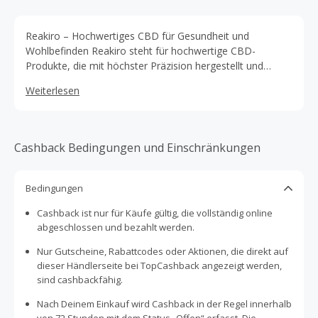
Reakiro – Hochwertiges CBD für Gesundheit und
Wohlbefinden Reakiro steht für hochwertige CBD-
Produkte, die mit höchster Präzision hergestellt und
strengen Qualitätsstandards unterliegen. Das Sortiment
Weiterlesen
umfasst CBD-Öle, Kapseln, Hautpflege und Edibles, die
speziell für gesundheitsbewusste Verbraucher entwickelt
wurden. Mit einer starken Marktposition und einem
breiten Kundenstamm bietet Reakiro eine zuverlässige
Cashback Bedingungen und Einschränkungen
Wahl für alle, die von den Vorteilen von CBD profitieren
möchten. Wer hochwertige CBD-Produkte entdecken
möchte, kann zusätzlich sparen. Durch eine Bestellung
Bedingungen
über die Plattform gibt es Cashback sowie regelmäßig
Cashback ist nur für Käufe gültig, die vollständig online
Rabattcodes und Gutscheine bei TopCashback, mit denen
abgeschlossen und bezahlt werden.
sich CBD-Produkte noch günstiger erwerben lassen!
Nur Gutscheine, Rabattcodes oder Aktionen, die direkt auf
dieser Händlerseite bei TopCashback angezeigt werden,
sind cashbackfähig.
Nach Deinem Einkauf wird Cashback in der Regel innerhalb