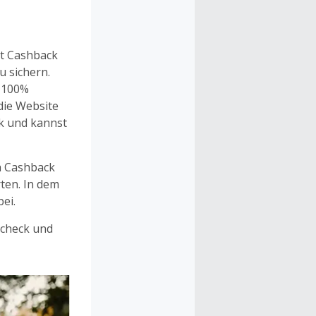
 Deinen
it Cashback
u sichern.
t 100%
die Website
k und kannst
 Cashback
rten. In dem
ei.
Scheck und