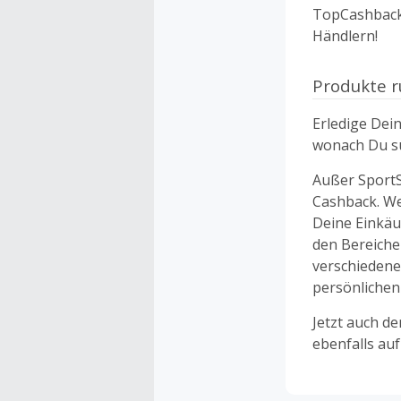
TopCashback 
Händlern!
Produkte r
Erledige Dei
wonach Du su
Außer SportS
Cashback. We
Deine Einkäu
den Bereiche
verschiedene
persönlichen
Jetzt auch d
ebenfalls au