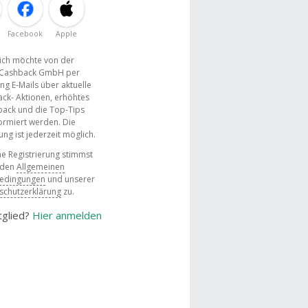
Facebook
Apple
, ich möchte von der
Cashback GmbH per
ng E-Mails über aktuelle
ck- Aktionen, erhöhtes
ack und die Top-Tips
ormiert werden. Die
g ist jederzeit möglich.
e Registrierung stimmst
 den
Allgemeinen
bedingungen
und unserer
schutzerklärung
zu.
tglied?
Hier anmelden