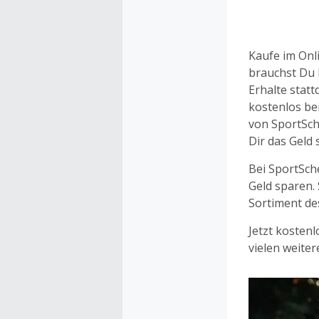
Cashback Geld
Einkauf bekom
Kaufe im Onl
brauchst Du 
Erhalte stat
kostenlos b
von SportSch
Dir das Geld 
Bei SportSch
Geld sparen. 
Sortiment des
Jetzt kosten
vielen weiter