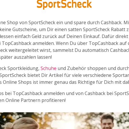
 zurück auf Deine Bestellung zu sichern. Mit Cashback auf
mst Du schnell und einfach einen SportScheck Rabatt.
ine Shop von SportScheck ein und spare durch Cashback. M
keine Gutscheine, um Dir einen satten SportScheck Rabatt z
tdessen einfach Geld zurück auf Deinen Einkauf. Dafür direk
ei TopCashback anmelden. Wenn Du über TopCashback auf 
eck weitergeleitet wirst, sammelst Du automatisch Cashbac
später auszahlen lassen!
eck Sportkleidung,
Schuhe
und Zubehör shoppen und durch
SportScheck bietet Dir Artikel für viele verschiedene Sporta
 Online Shops ist immer genau das Richtige für Dich mit dab
los bei TopCashback anmelden und von Cashback bei Sport
en Online Partnern profitieren!