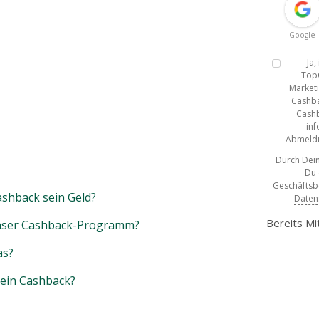
Google
Ja
Top
Marketi
Cashba
Cashb
inf
Abmeldun
Durch Dein
Du
Geschäfts
shback sein Geld?
Daten
Bereits Mi
unser Cashback-Programm?
as?
mein Cashback?