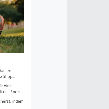
 Damen-,
e Shops.
ür eine
t des Sports.
cherst, indem
i