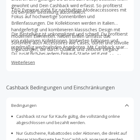
gewohnt und Dein Cashback wird erfasst. So profitierst
TBD Eyewear steht für nachhaltige Modeaccessoires mit
Du bei jeder Bestellung automatisch.
Fokus auf hochwertige Sonnenbrillen und
Brillenfassungen. Die Kollektionen werden in Italien
handgefertigt und kombinieren klassisches Design mit
Die Bestellung ist unkompliziert und schnell. Du profitierst
modernen Elementen. Neben Brillen umfasst das
von exklusiven Kollektionen, limitierten Editionen und
Sortiment auch Accessoires wie Cases, Gürtel und stilvolle
regelmäßig wechselnden Angeboten. Mit Cashback sparst
Ergänzungen, die durch Qualität und zeitlose Eleganz
Du zusätzlich bei jedem Einkauf. Starte jetzt mit
überzeugen. Die Marke legt großen Wert auf nachhaltige
TopCashback und sichere Dir bei TBD Eyewear jedes Mal
Materialien, Transparenz in der Herstellung und langlebige
Weiterlesen
automatisch Geld zurück.
Designs, die sowohl Modebewusstsein als auch
Umweltgedanken vereinen.
Cashback Bedingungen und Einschränkungen
Bedingungen
Cashback ist nur für Käufe gültig, die vollständig online
abgeschlossen und bezahlt werden.
Nur Gutscheine, Rabattcodes oder Aktionen, die direkt auf
dieser Händlerseite bei TopCashback angezeigt werden,