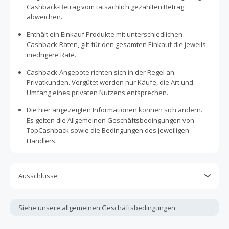
Cashback-Betrag vom tatsächlich gezahlten Betrag
abweichen.
Enthält ein Einkauf Produkte mit unterschiedlichen
Cashback-Raten, gilt für den gesamten Einkauf die jeweils
niedrigere Rate.
Cashback-Angebote richten sich in der Regel an
Privatkunden. Vergütet werden nur Käufe, die Art und
Umfang eines privaten Nutzens entsprechen.
Die hier angezeigten Informationen können sich ändern.
Es gelten die Allgemeinen Geschäftsbedingungen von
TopCashback sowie die Bedingungen des jeweiligen
Händlers.
Ausschlüsse
Kein Cashback, wenn Gutscheine, Rabattcodes oder
andere Sparprogramme verwendet werden, die nicht
Siehe unsere
allgemeinen Geschäftsbedingungen
ausdrücklich auf dieser Händlerseite von TopCashback
angezeigt werden.