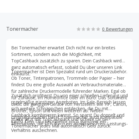
Tonermacher
0 Bewertungen
Bei Tonermacher erwartet Dich nicht nur ein breites
Sortiment, sondern auch die Möglichkeit, mit
TopCashback zusätzlich zu sparen. Dein Cashback wird
ganz automatisch erfasst, sobald Du über unseren Link
Tonermacher ist Dein Spezialist rund um Druckerzubehör.
einkaufst.
Ob Toner, Tintenpatronen, Trommeln oder Papier – hier
findest Du eine große Auswahl an Verbrauchsmaterialien
für zahlreiche Druckermodelle führender Marken. Egal ob
Zusätzlich profitierst Du von einer schnellen Lieferung und
für Zuhause, im Homeoffice oder im Büro: Das Sortiment
regelmäßig günstigen Angeboten. Im Sale-Bereich lassen
deckt die gängigen Geräte von Herstellern wie HP, Canon,
sich weitere Schnäppchen entdecken, die Du mit
Brother, Epson und vielen weiteren ab. Neben
Cashback kombinieren kannst. So sparst Du doppelt und
Originalprodukten bietet Tonermacher auch kompatible
Starte jetzt mit TopCashback und sichere Dir bei
kaufst Dein Druckerzubehör noch günstiger ein.
Alternativen, die sich durch ein attraktives Preis-Leistungs-
Tonermacher jedes Mal automatisch Geld zurück.
Verhältnis auszeichnen.