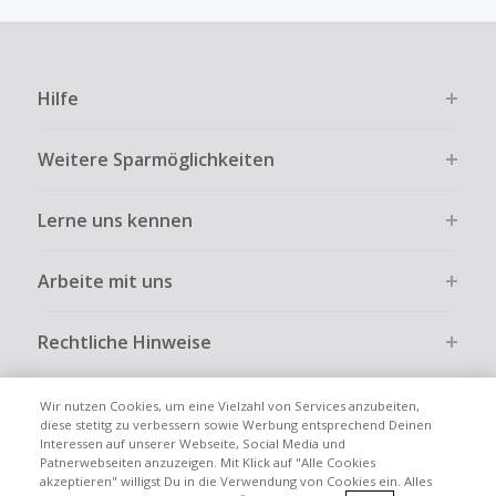
Kein Cashback für den Kauf von Geschenkgutscheinen
Die Einlösung oder Nutzung von Geschenkgutscheinen im
Bezahlvorgang ist nur dann cashbackfähig, wenn dies
Hilfe
ausdrücklich auf der Händlerseite erlaubt ist.
Kein Cashback bei vollständiger oder teilweiser Retoure,
Weitere Sparmöglichkeiten
Stornierung, Kündigung eines Abonnements oder Widerruf
eines Vertrags.
Lerne uns kennen
Gewerbliche, Reseller- oder ungewöhnlich große
Bestellungen sind bei den meisten Händlern vom
Cashback ausgeschlossen.
Arbeite mit uns
Cashback kann entfallen, wenn der Einkauf nicht korrekt
über TopCashback gestartet wurde.
Rechtliche Hinweise
Wir nutzen Cookies, um eine Vielzahl von Services anzubeiten,
diese stetitg zu verbessern sowie Werbung entsprechend Deinen
Interessen auf unserer Webseite, Social Media und
Globale Websites
UK
US
CN
JP
FR
AU
IT
ES
Patnerwebseiten anzuzeigen. Mit Klick auf "Alle Cookies
akzeptieren" willigst Du in die Verwendung von Cookies ein. Alles