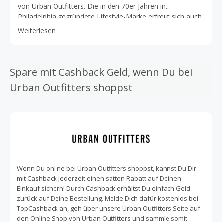
von Urban Outfitters. Die in den 70er Jahren in
Philadelphia gegründete Lifestyle-Marke erfreut sich auch
heute im Jahr 2021 an großer Beliebtheit. Inzwischen gibt
Weiterlesen
es mehr als 250 Urban Outfitters Shops. Und wenn Du
online shoppst, sparst Du dabei mit uns Geld in Form von
Cashback! Bei Urban Outfitters findest Du alles von Mode
und Accessoires über Musik und Literatur bis hin zu
Spare mit Cashback Geld, wenn Du bei
stylischen Heimartikeln, Deko und Geschenken mit einer
Urban Outfitters shoppst
persönlichen Note. In dem großen Sortiment findest Du
immer etwas Besonderes, dass Deinem Kleiderschrank
oder Zuhause das gewisse Etwas gibt. Lasse Dich auf
dem Instagram Account des Labels inspirieren und
shoppe die Kollektionen bequem im Online Store! Der Stil
der Marke vermittelt Unabhängigkeit und hat eine
selbstbewusste und stylische Ausstrahlung. Du hast Lust
auf eine Prise 90er-Jahre Style für Dein nächstes Party-
Wenn Du online bei Urban Outfitters shoppst, kannst Du Dir
Outfit oder suchst nach dem perfekten Pullover im
mit Cashback jederzeit einen satten Rabatt auf Deinen
Vintage-Look? Dann bist Du bei Urban Outfitters genau
Einkauf sichern! Durch Cashback erhältst Du einfach Geld
richtig. Auch wenn Du frischen Wind in Deine Wohndeko
zurück auf Deine Bestellung. Melde Dich dafür kostenlos bei
bringen willst, findest Du hier so einiges an Inspiration. So
TopCashback an, geh über unsere Urban Outfitters Seite auf
finden sich in dem Wohnartikel-Sortiment von Urban
den Online Shop von Urban Outfitters und sammle somit