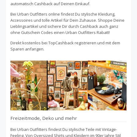
Outfitters so einige Schätze wie Retro-
automatisch Cashback auf Deinen Einkauf.
Schallplattenständer oder wunderschöne Glaskaraffen, die
Bei Urban Outfitters online findest Du stylische Kleidung,
einen besonderen Charme ausstrahlen. Wer gerne seine
Accessoires und tolle Artikel für Dein Zuhause. Shoppe Deine
Persönlichkeit durch seinen Stil ausdrückt, der wird beim
Lieblingsartikel und sichere Dir durch Cashback auch ganz
Shoppen bei Urban Outfitters besonders viel Spaß haben.
ohne Gutschein Codes einen Urban Outfitters Rabatt!
Die vielen Muster, Farben und Stile regen zum kreativen
Styling an. Und auch die Qualität der Artikel wird von
Direkt kostenlos bei TopCashback registrieren und mit dem
vielen Kunden besonders geschätzt. Im Sale von Urban
Sparen anfangen.
Outfitters kannst Du Dir so einige Top Angebote anzeigen
lassen und so ordentlich sparen. Gerade wenn Du dir bei
Urban Outfitters ein paar besondere Investment Pieces
kaufen willst, die Deinem Kleiderschrank lange erhalten
bleiben sollen, lohnt es sich, unsere Cashback-Angebote
zu nutzen. Bekomme so einen noch besseren Deal auf
Deine Bestellung! Um direkt mit dem Cashback sammeln
zu beginnen, gehst Du einfach über unsere Seite auf den
Shop von Urban Outfitters und shoppst wie gewohnt. Wir
kümmern uns um den Rest!
Freizeitmode, Deko und mehr
Bei Urban Outfitters findest Du stylische Teile mit Vintage-
Feeling. Von Oversized Shirts und Kleidern im 90er Jahre Stil