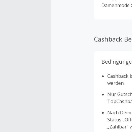
Damenmode zu
Cashback B
Bedingunge
Cashback is
werden.
Nur Gutsche
TopCashbac
Nach Deine
Status „Of
„Zahlbar“ w