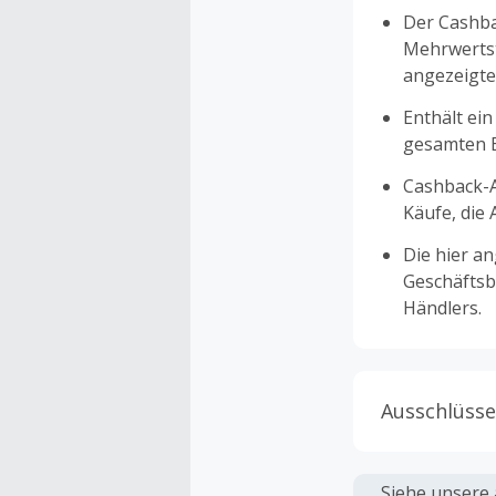
Der Cashba
Mehrwertst
angezeigte
Enthält ein
gesamten Ei
Cashback-A
Käufe, die
Die hier a
Geschäftsb
Händlers.
Ausschlüsse
Kein Cashb
verwendet 
Siehe unsere