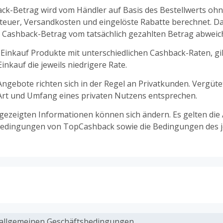
ck-Betrag wird vom Händler auf Basis des Bestellwerts oh
euer, Versandkosten und eingelöste Rabatte berechnet. D
 Cashback-Betrag vom tatsächlich gezahlten Betrag abweic
 Einkauf Produkte mit unterschiedlichen Cashback-Raten, gil
nkauf die jeweils niedrigere Rate.
ngebote richten sich in der Regel an Privatkunden. Vergüt
 Art und Umfang eines privaten Nutzens entsprechen.
ngezeigten Informationen können sich ändern. Es gelten die
edingungen von TopCashback sowie die Bedingungen des j
ack, wenn Gutscheine, Rabattcodes oder andere Sparprog
werden, die nicht ausdrücklich auf dieser Händlerseite vo
allgemeinen Geschäftsbedingungen