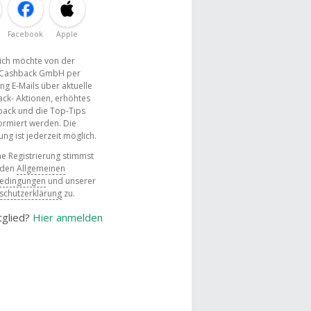
Facebook
Apple
, ich möchte von der
Cashback GmbH per
ng E-Mails über aktuelle
ck- Aktionen, erhöhtes
ack und die Top-Tips
ormiert werden. Die
g ist jederzeit möglich.
e Registrierung stimmst
 den
Allgemeinen
bedingungen
und unserer
schutzerklärung
zu.
tglied?
Hier anmelden