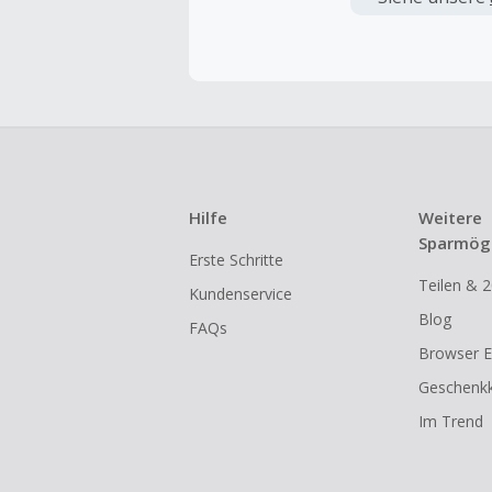
angezeigt 
Kein Cashb
Die Einlös
dann cashba
Kein Cashb
eines Abon
Hilfe
Weitere
Gewerblich
Sparmögl
Erste Schritte
Händlern v
Teilen & 2
Kundenservice
Cashback k
Blog
FAQs
gestartet 
Browser E
Geschenkk
Im Trend