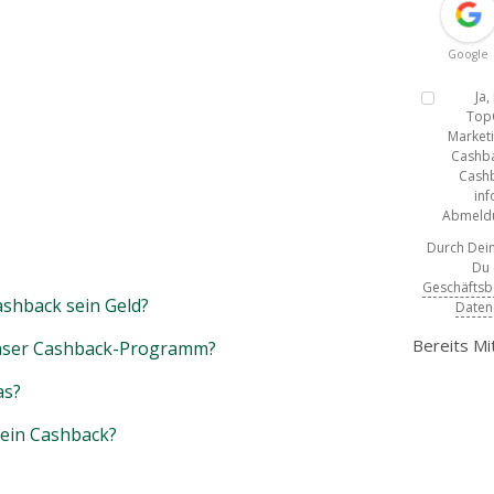
Google
Ja
Top
Marketi
Cashba
Cashb
inf
Abmeldun
Durch Dein
Du
Geschäfts
shback sein Geld?
Daten
Bereits Mi
unser Cashback-Programm?
as?
mein Cashback?