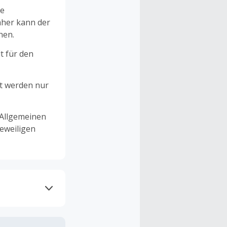
ne
aher kann der
hen.
t für den
et werden nur
 Allgemeinen
eweiligen
ramme
n TopCashback