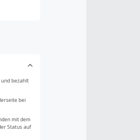
n und bezahlt
erseite bei
unden mit dem
er Status auf