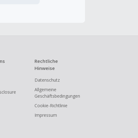
ng ist nur
t ist.
 Kündigung
uns
Rechtliche
i den meisten
Hinweise
Datenschutz
shback
Allgemeine
isclosure
Geschäftsbedingungen
Cookie-Richtlinie
Impressum