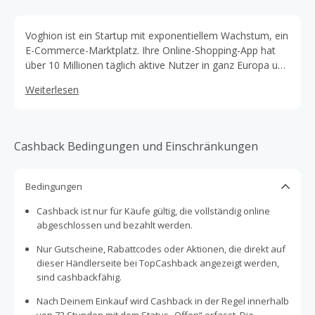
Voghion ist ein Startup mit exponentiellem Wachstum, ein
E-Commerce-Marktplatz. Ihre Online-Shopping-App hat
über 10 Millionen täglich aktive Nutzer in ganz Europa und
bietet diesen eine breite Auswahl an Waren aus
Weiterlesen
verschiedenen Kategorien, einschließlich Schuhen,
Herrenbekleidung, Damenbekleidung, Elektronik,
Modeaccessoires, Beauty-Produkten, Haushalt & Garten,
Sport & Outdoor, Babyartikeln und vielem mehr.
Cashback Bedingungen und Einschränkungen
Bedingungen
Cashback ist nur für Käufe gültig, die vollständig online
abgeschlossen und bezahlt werden.
Nur Gutscheine, Rabattcodes oder Aktionen, die direkt auf
dieser Händlerseite bei TopCashback angezeigt werden,
sind cashbackfähig.
Nach Deinem Einkauf wird Cashback in der Regel innerhalb