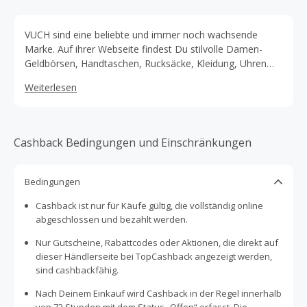
VUCH sind eine beliebte und immer noch wachsende
Marke. Auf ihrer Webseite findest Du stilvolle Damen-
Geldbörsen, Handtaschen, Rucksäcke, Kleidung, Uhren
und vieles mehr. Ihre Waren sind auf Lager und können
Weiterlesen
sofort versandt werden.
Cashback Bedingungen und Einschränkungen
Bedingungen
Cashback ist nur für Käufe gültig, die vollständig online
abgeschlossen und bezahlt werden.
Nur Gutscheine, Rabattcodes oder Aktionen, die direkt auf
dieser Händlerseite bei TopCashback angezeigt werden,
sind cashbackfähig.
Nach Deinem Einkauf wird Cashback in der Regel innerhalb