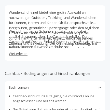
Wanderschuhe.net bietet eine große Auswahl an
hochwertigen Outdoor-, Trekking- und Wanderschuhen
für Damen, Herren und Kinder. Ob für anspruchsvolle
Bergtouren, gemütliche Spaziergänge oder den täglichen
Wer sich für neues Schuhwerk rüstet, kann dabei
Einsatz – hier findest Du funktionale und bequeme
zusätzlich sparen: Über TopCashback erhältst Du
Schuhe namhafter Marken, ergänzt durch passendes
Cashback auf Deinen Einkauf sowie regelmäßig attraktive
Zubehör und Bekleidung. Der Onlineshop überzeugt mit
Rabattaktionen für Wanderschuhe.net.
Fachwissen, schneller Lieferung und kompetentem
Kundenservice.
Weiterlesen
Cashback Bedingungen und Einschränkungen
Bedingungen
Cashback ist nur für Käufe gültig, die vollständig online
abgeschlossen und bezahlt werden.
Nur Gutscheine, Rabattcodes oder Aktionen, die direkt auf