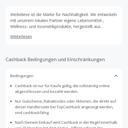
WeBelieve ist die Marke für Nachhaltigkeit. Wir entwickeln
mit unserem lokalen Partner eigene Lebensmittel-,
Wellness- und Kosmetikprodukte, hergestellt aus
Nutzhanf. Wir verkaufen CBD in Form verschiedener Öle:
Weiterlesen
Lifestyle Produkte für dein Wellbeing und deine Balance -
gegen deinen Alltagsstress. Je nachdem was du für
Beschwerden, Ziele und was für einen Stoffwechsel du
hast, haben wir ein Öl in der richtigen Konzentration für
Cashback Bedingungen und Einschränkungen
dich. Wir führen auch ein CBD Schlaföl - gegen
Einschlafprobleme. All unsere Produkte sind
selbstverständlich 100% natürlich und biologisch
Bedingungen
produziert. Zu unseren Hanflebensmitteln zählen drei
Cashback ist nur für Käufe gültig, die vollständig online
unserer Hanftee-Kreationen, und ein Hanfsamenöl. All
abgeschlossen und bezahlt werden.
diese Produkte sind mit unserem regionalen Hanfbauern
entwickelt und produziert worden.
Nur Gutscheine, Rabattcodes oder Aktionen, die direkt auf
dieser Händlerseite bei TopCashback angezeigt werden,
sind cashbackfähig.
Nach Deinem Einkauf wird Cashback in der Regel innerhalb