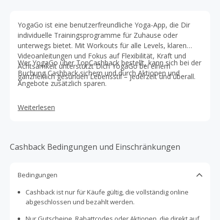
YogaGo ist eine benutzerfreundliche Yoga-App, die Dir
individuelle Trainingsprogramme für Zuhause oder
unterwegs bietet. Mit Workouts für alle Levels, klaren
Videoanleitungen und Fokus auf Flexibilität, Kraft und
Wer YogaGo über TopCashback bestellt, kann sich bei der
Achtsamkeit unterstützt Dich YogaGo bei einem
Buchung Cashback sichern und durch Aktionen und
ganzheitlich gesunden Lebensstil – jederzeit und überall.
Angebote zusätzlich sparen.
Weiterlesen
Cashback Bedingungen und Einschränkungen
Bedingungen
Cashback ist nur für Käufe gültig, die vollständig online
abgeschlossen und bezahlt werden.
Nur Gutscheine, Rabattcodes oder Aktionen, die direkt auf