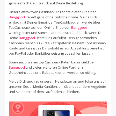
unterschiedlichen Preisen. Vergiss bei Deinem nächsten
ganz einfach Geld zurück auf Deine Bestellung!
Banggood Einkauf nicht, über TopCashback auf die Seite
von Bangood zu gehen. So sammelst Du Cashback auf
Unsere attraktiven Cashback Angebote bieten Dir einen
Deine Bestellung und genießt somit mühelos einen top
Banggood
Rabatt ganz ohne Gutscheincode. Melde Dich
Rabatt! Jetzt mit Cashback von TopCashback Geld sparen
einfach mit Deiner E-mail bei TopCashback an, werde über
TopCashback auf den Online Shop von
bei Banggood.
Banggood
weitergeleitet und sammle automatisch Cashback, wenn Du
Deine
Banggood
Bestellung aufgibst. Dein gesammeltes
Cashback siehst Du kurze Zeit später in Deinem TopCashback
Konto und kannst es Dir, sobald es zur Auszahlung bereit ist,
per PayPal oder Banküberweisung auszahlen lassen.
Spare mit unseren top Cashback Raten bares Geld bei
Banggood
und vielen weiteren Online Partnern!
Gutscheincodes und Rabattaktionen werden so nichtig.
Melde Dich auch zu unserem Newsletter an und folge uns auf
unseren Social Media Kanälen, um über besondere Angebote
und Aktionen auf dem Laufenden zu bleiben.