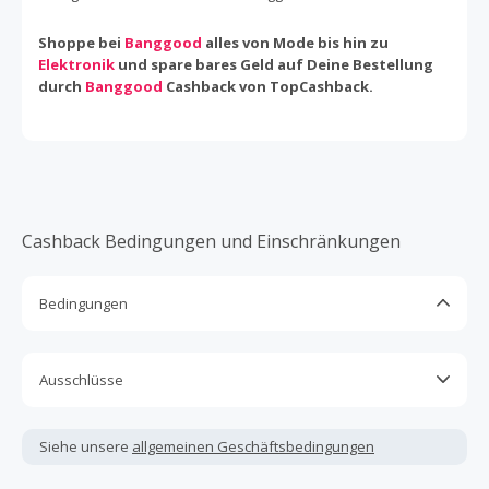
Shoppe bei
Banggood
alles von Mode bis hin zu
Elektronik
und spare bares Geld auf Deine Bestellung
durch
Banggood
Cashback von TopCashback.
Cashback Bedingungen und Einschränkungen
Bedingungen
Cashback ist nur für Käufe gültig, die vollständig online
abgeschlossen und bezahlt werden.
Ausschlüsse
Nur Gutscheine, Rabattcodes oder Aktionen, die direkt auf
Kein Cashback, wenn Gutscheine, Rabattcodes oder
dieser Händlerseite bei TopCashback angezeigt werden,
andere Sparprogramme verwendet werden, die nicht
sind cashbackfähig.
Siehe unsere
allgemeinen Geschäftsbedingungen
ausdrücklich auf dieser Händlerseite von TopCashback
Nach Deinem Einkauf wird Cashback in der Regel innerhalb
angezeigt werden.