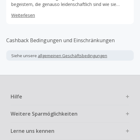
begeistern, die genauso leidenschaftlich sind wie sie
selbst. Von der Headliner-Reihe, die kühne,
Weiterlesen
kompromisslose Spitzenbiere wie das Flaggschiff Punk
IPA umfasst, bis hin zur Amplified-Reihe (Bier, aber
aufgedreht auf 11) braut BrewDog Bier, das die Leute
umhaut, und hat damit eine Revolution ausgelöst.
Cashback Bedingungen und Einschränkungen
Siehe unsere
allgemeinen Geschäftsbedingungen
Hilfe
Weitere Sparmöglichkeiten
Lerne uns kennen