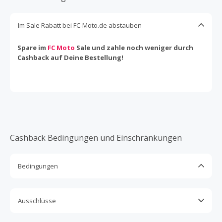
Im Sale Rabatt bei FC-Moto.de abstauben
Spare im
FC Moto
Sale und zahle noch weniger durch
Cashback auf Deine Bestellung!
Cashback Bedingungen und Einschränkungen
Bedingungen
Cashback ist nur für Käufe gültig, die vollständig online
abgeschlossen und bezahlt werden.
Ausschlüsse
Nur Gutscheine, Rabattcodes oder Aktionen, die direkt auf
Kein Cashback, wenn Gutscheine, Rabattcodes oder
dieser Händlerseite bei TopCashback angezeigt werden,