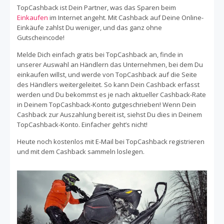
Motorradfahrer in Deinem Leben suchst. Und wenn Du
TopCashback ist Dein Partner, was das Sparen beim
das nächste Mal bei FC-Moto einkaufst, denke daran über
Einkaufen
im Internet angeht. Mit Cashback auf Deine Online-
TopCashback auf den Shop von FC-Moto zu gehen.
Einkäufe zahlst Du weniger, und das ganz ohne
Einfach 100% kostenlos bei TopCashback registrieren,
Gutscheincode!
über uns auf die Seite von FC-Moto weitergeleitet werden
und automatisch Cashback sammeln. So sicherst Du Dir
Melde Dich einfach gratis bei TopCashback an, finde in
jederzeit einen Top Deal bei FC-Moto!
unserer Auswahl an Händlern das Unternehmen, bei dem Du
einkaufen willst, und werde von TopCashback auf die Seite
des Händlers weitergeleitet. So kann Dein Cashback erfasst
werden und Du bekommst es je nach aktueller Cashback-Rate
in Deinem TopCashback-Konto gutgeschrieben! Wenn Dein
Cashback zur Auszahlung bereit ist, siehst Du dies in Deinem
TopCashback-Konto. Einfacher geht’s nicht!
Heute noch kostenlos mit E-Mail bei TopCashback registrieren
und mit dem Cashback sammeln loslegen.