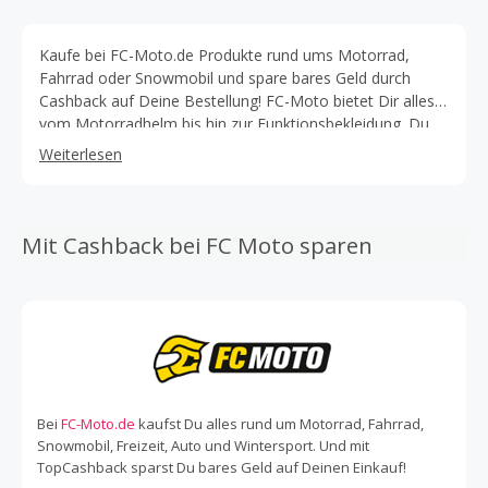
Kaufe bei FC-Moto.de Produkte rund ums Motorrad,
Fahrrad oder Snowmobil und spare bares Geld durch
Cashback auf Deine Bestellung! FC-Moto bietet Dir alles
vom Motorradhelm bis hin zur Funktionsbekleidung. Du
bist auf der Suche nach Motorradbekleidung? Bei FC-
Weiterlesen
Moto findest Du sowohl Damen- als Herrenbekleidung
sowie Kinderbekleidung. Wähle aus verschiedenen
Modellen und finde genau das, wonach Du suchst. Auch
Outdoorbekleidung wie Westen und Funktionsbekleidung
Mit Cashback bei FC Moto sparen
sowie Wintersportartikel sind erhältlich. Schaue Dich im
Onlineshop von FC-Moto um und lass Dich von der
Vielfalt an Produkten begeistern. Wenn Du ein gutes
Angebot zu schätzen weißt, dann schau auch im Sale von
FC-Moto vorbei. Hier findest Du eine Vielzahl an
Produkten von Helmen bis hin zu Taschen und sicherst
Dir einen attraktiven Deal. In der Rubrik Mein Bike kannst
Du zudem Dein Modell eingeben und so direkt passende
Bei
FC-Moto.de
kaufst Du alles rund um Motorrad, Fahrrad,
Produktvorschläge erhalten! Auch eine super Idee, wenn
Snowmobil, Freizeit, Auto und Wintersport. Und mit
Du nach einem passenden Geschenk für den
TopCashback sparst Du bares Geld auf Deinen Einkauf!