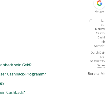
Google
Ja
Top
Marketi
Cashba
Cashb
inf
Abmeldun
Durch Dein
Du
Geschäfts
shback sein Geld?
Daten
Bereits Mi
unser Cashback-Programm?
as?
mein Cashback?