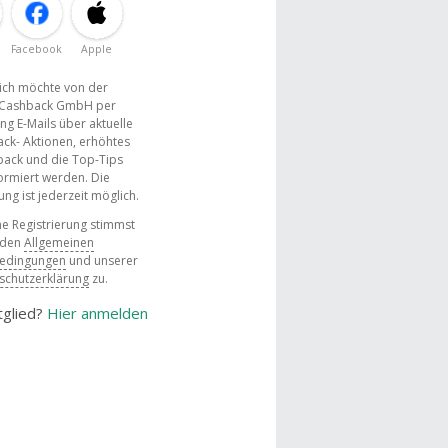
Facebook
Apple
, ich möchte von der
Cashback GmbH per
ng E-Mails über aktuelle
ck- Aktionen, erhöhtes
ack und die Top-Tips
ormiert werden. Die
g ist jederzeit möglich.
e Registrierung stimmst
 den
Allgemeinen
bedingungen
und unserer
schutzerklärung
zu.
tglied?
Hier anmelden