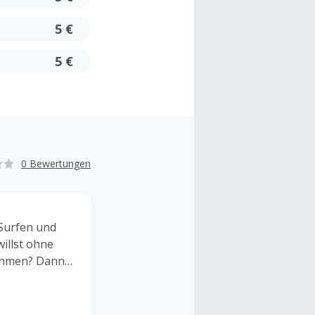
5 €
5 €
0 Bewertungen
 Surfen und
illst ohne
nehmen? Dann
b Basis Tarif
rf-Flat – bei