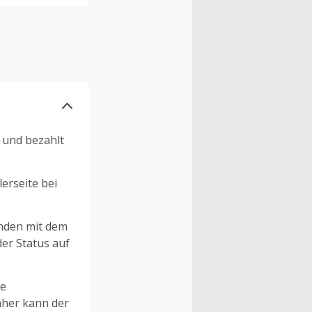
n und bezahlt
erseite bei
unden mit dem
er Status auf
ne
aher kann der