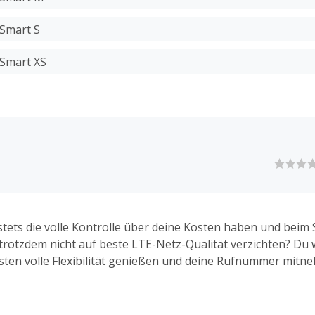
 Smart S
 Smart XS
tets die volle Kontrolle über deine Kosten haben und beim
trotzdem nicht auf beste LTE-Netz-Qualität verzichten? Du w
sten volle Flexibilität genießen und deine Rufnummer mit
aid Tarife von FYVE genau das, was du suchst. Ganz gleich, o
paid-SIM-Karte oder die volle Tarif-Breitseite mit 4 GB EU-Su
dest du!