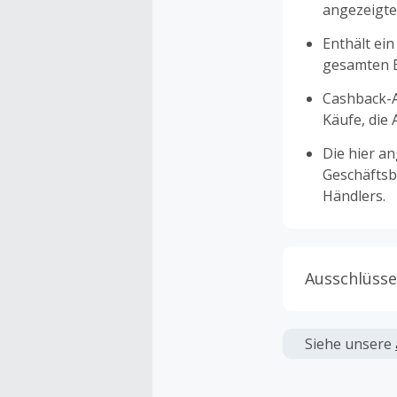
angezeigte
Enthält ein
gesamten Ei
Cashback-A
Käufe, die
Die hier a
Geschäftsb
Händlers.
Ausschlüsse
Kein Cashb
verwendet 
Siehe unsere
angezeigt 