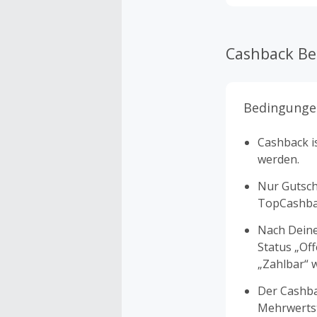
Cashback B
Bedingunge
Cashback is
werden.
Nur Gutsche
TopCashbac
Nach Deine
Status „Of
„Zahlbar“ w
Der Cashba
Mehrwertst