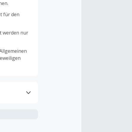
hen.
t für den
et werden nur
 Allgemeinen
eweiligen
ramme
n TopCashback