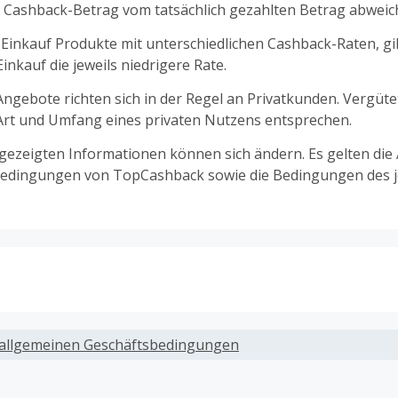
 Cashback-Betrag vom tatsächlich gezahlten Betrag abweic
 Einkauf Produkte mit unterschiedlichen Cashback-Raten, gil
nkauf die jeweils niedrigere Rate.
ngebote richten sich in der Regel an Privatkunden. Vergüt
 Art und Umfang eines privaten Nutzens entsprechen.
ngezeigten Informationen können sich ändern. Es gelten die
edingungen von TopCashback sowie die Bedingungen des j
ack, wenn Gutscheine, Rabattcodes oder andere Sparprog
werden, die nicht ausdrücklich auf dieser Händlerseite vo
allgemeinen Geschäftsbedingungen
werden.