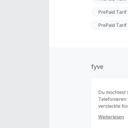
PrePaid Tarif
PrePaid Tarif
fyve
Du möchtest s
Telefonieren 
versteckte Ko
sind die Prep
Weiterlesen
mit Gratis-Pre
FYVE entschei