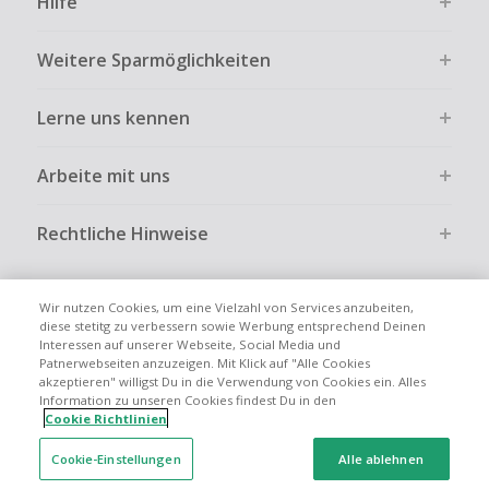
Hilfe
Weitere Sparmöglichkeiten
Lerne uns kennen
Arbeite mit uns
Rechtliche Hinweise
Wir nutzen Cookies, um eine Vielzahl von Services anzubeiten,
diese stetitg zu verbessern sowie Werbung entsprechend Deinen
Interessen auf unserer Webseite, Social Media und
Globale Websites
UK
US
CN
JP
FR
AU
IT
ES
Patnerwebseiten anzuzeigen. Mit Klick auf "Alle Cookies
akzeptieren" willigst Du in die Verwendung von Cookies ein. Alles
Information zu unseren Cookies findest Du in den
Cookie Richtlinien
Cookie-Einstellungen
Alle ablehnen