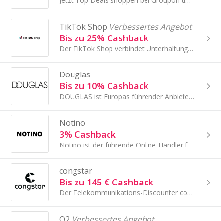
Jetzt Top Deals shoppen bei Groupon und durch TopCashback extra sparen!
TikTok Shop
Verbessertes Angebot
Bis zu 25% Cashback
Der TikTok Shop verbindet Unterhaltung und Shopping wie keine andere Plattform...
Douglas
Bis zu 10% Cashback
DOUGLAS ist Europas führender Anbieter für Premium-Beauty.
Notino
3% Cashback
Notino ist der führende Online-Händler für Düfte und Schönheitsprodukte in Europa. Notino bietet alle gut etablierten Marken an, aber was sie so...
congstar
Bis zu 145 € Cashback
Der Telekommunikations-Discounter congstar bietet Prepaid & Postpaid Produkte aus einer Hand.
O2
Verbessertes Angebot