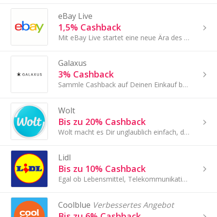
eBay Live
1,5% Cashback
Mit eBay Live startet eine neue Ära des Online-Shoppings – und das legendäre Auktionsgefühl kehrt zurück
Galaxus
3% Cashback
Sammle Cashback auf Deinen Einkauf bei Galaxus!
Wolt
Bis zu 20% Cashback
Wolt macht es Dir unglaublich einfach, das zu finden und zu bekommen, was Du möchtest. Und zwar schnell, zuverlässig und kostengünstig.
Lidl
Bis zu 10% Cashback
Egal ob Lebensmittel, Telekommunikation oder Urlaubsbuchung - Lidl lohnt sich! Und mit Cashback lohnt sich der Einkauf noch mehr.
Coolblue
Verbessertes Angebot
Bis zu 6% Cashback