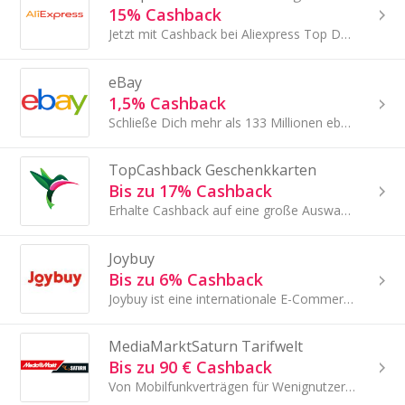
15% Cashback
Jetzt mit Cashback bei Aliexpress Top Deals sichern!
eBay
1,5% Cashback
Schließe Dich mehr als 133 Millionen ebay-Kunden weltweit auf einem der größten Online-Marktplätze der Welt an.
TopCashback Geschenkkarten
Bis zu 17% Cashback
Erhalte Cashback auf eine große Auswahl an Geschenkkarten für Top-Händler, wenn Du sie über TopCashback kaufst.
Joybuy
Bis zu 6% Cashback
Joybuy ist eine internationale E-Commerce-Plattform, die Käufer:innen und Verkäufer:innen weltweit miteinander verbindet.
MediaMarktSaturn Tarifwelt
Bis zu 90 € Cashback
Von Mobilfunkverträgen für Wenignutzer mit minimalem Datenvolumen und kleinem Preis bis zum Angebot für Power-User.