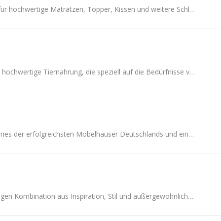
Emma ist bekannt für hochwertige Matratzen, Topper, Kissen und weitere Schlafprodukte, die für Komfort und ergonomische Unterstützung entwickelt wurde
Animonda steht für hochwertige Tiernahrung, die speziell auf die Bedürfnisse von Hunden und Katzen abgestimmt ist.
Möbel Inhofer ist eines der erfolgreichsten Möbelhäuser Deutschlands und einer der größten regionalen Arbeitgeber.
Mit seiner einzigartigen Kombination aus Inspiration, Stil und außergewöhnlichen Preisen bietet Westwing seinen Mitgliedern Blitzangebote.