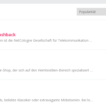
Cashback
Seit bereits 25 Jahren ist die NetCologne Gesellschaft für Telekommunikation mbH kompetenter Telekommunikationspartner des Großraumes Köln/Bonn/Aachen
Magita ist ein Online-Shop, der sich auf den Heimtextilien-Bereich spezialisiert hat.
Ob modische Trends, beliebte Klassiker oder extravagante Möbelserien. Bei lomado.de finden Ihre User die passenden Möbel!