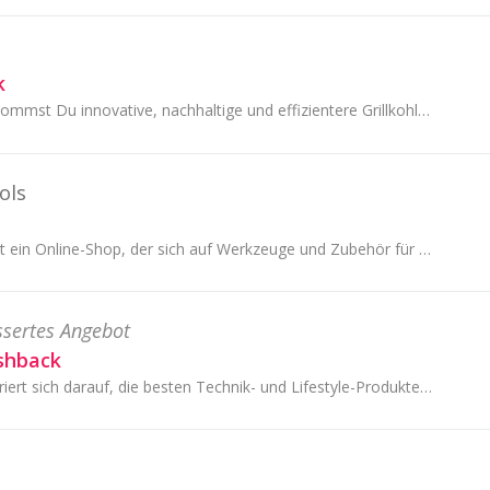
k
Bei Magna Grill bekommst Du innovative, nachhaltige und effizientere Grillkohle, die es nicht immer im Einzelhandel gibt.
ols
Heimwerkertools ist ein Online-Shop, der sich auf Werkzeuge und Zubehör für Heimwerker und Profis spezialisiert hat. Das Sortiment umfasst eine bre...
ssertes Angebot
shback
PETLIBRO konzentriert sich darauf, die besten Technik- und Lifestyle-Produkte für Haustierbesitzer und ihre Lieblingstiere zu schaffen.