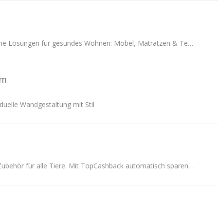
allnatura – Natürliche Lösungen für gesundes Wohnen: Möbel, Matratzen & Textilien aus geprüften Naturmaterialien, 100 Tage Rückgabe & Cashback.
om
duelle Wandgestaltung mit Stil
Lyra Pet: Futter & Zubehör für alle Tiere. Mit TopCashback automatisch sparen – Großpackungen, Angebote & faire Preise. Komfortabel online bestellen.!