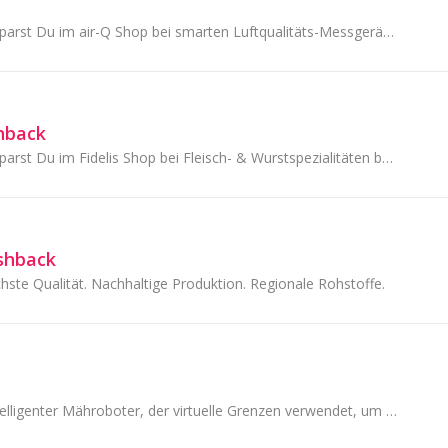
Mit TopCashback sparst Du im air-Q Shop bei smarten Luftqualitäts-Messgeräten bares Geld – Dein Cashback wird automatisch erfasst.
hback
Mit TopCashback sparst Du im Fidelis Shop bei Fleisch- & Wurstspezialitäten bares Geld – Dein Cashback wird automatisch erfasst.
shback
hste Qualität. Nachhaltige Produktion. Regionale Rohstoffe.
Navimow ist ein intelligenter Mähroboter, der virtuelle Grenzen verwendet, um in präzisen, geraden Linien zu mähen und Ihren Rasen.