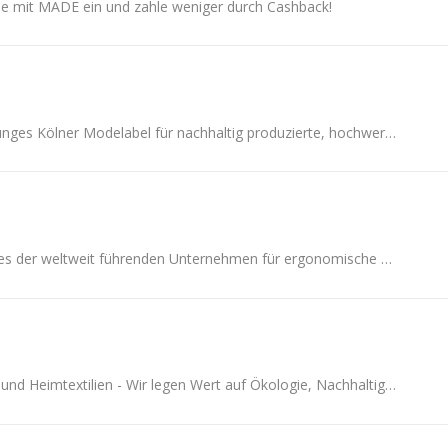
e mit MADE ein und zahle weniger durch Cashback!
erlich textil ist ein junges Kölner Modelabel für nachhaltig produzierte, hochwertige Wäscheprodukte. 2016 von Sarah Grohé & Benjamin Sadler gegründ.
Humanscale ist eines der weltweit führenden Unternehmen für ergonomische Büromöbel und genießt das Ansehen, intuitiv bedienbare Produkte zu gestalten.
Ihre Mode, Schuhe und Heimtextilien - Wir legen Wert auf Ökologie, Nachhaltigkeit und Menschlichkeit.