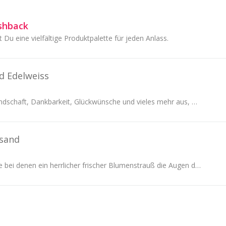
shback
t Du eine vielfältige Produktpalette für jeden Anlass.
d Edelweiss
Drücke Liebe, Freundschaft, Dankbarkeit, Glückwünsche und vieles mehr aus, mit den Blumen von Blumenversand Edelweiss, spare ganz einfach und bequem
sand
Es gibt viele Anlässe bei denen ein herrlicher frischer Blumenstrauß die Augen der Beschenkten blitzen lässt. Blumen verschicken war noch nie...