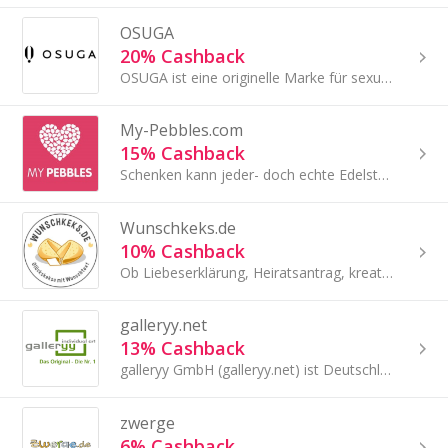
OSUGA
20% Cashback
OSUGA ist eine originelle Marke für sexuelle Wellness mit einem Jahresumsatz von über 20.000.000 Dollar.
My-Pebbles.com
15% Cashback
Schenken kann jeder- doch echte Edelsteine individuell mit Foto und Text gravieren lassen, das kann man nur bei uns.
Wunschkeks.de
10% Cashback
Ob Liebeserklärung, Heiratsantrag, kreativer Glückwunsch, als Geschenk für Hochzeitsgäste oder als vielseitige Aufmerksamkeit für Mitarbeiter und Kund
galleryy.net
13% Cashback
galleryy GmbH (galleryy.net) ist Deutschlands Nr.1 für Hochzeitsspiele aller Art. Wir bieten ca. 30 verschiedene Hochzeitsspiele und Geldgeschenke: Fi
zwerge
6% Cashback