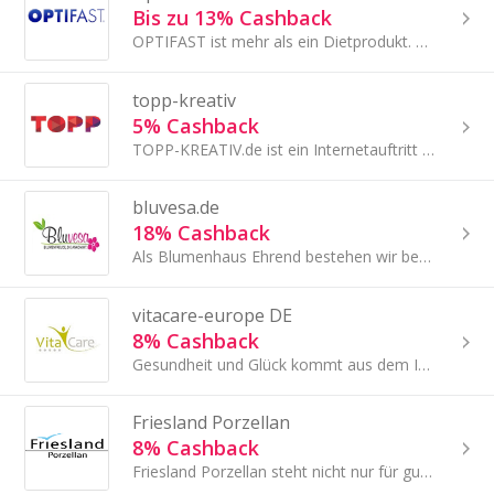
Bis zu 13% Cashback
OPTIFAST ist mehr als ein Dietprodukt. OPTIFAST steht für einen ganzheitlichen Ansatz.
topp-kreativ
5% Cashback
TOPP-KREATIV.de ist ein Internetauftritt der frechverlag GmbH.
bluvesa.de
18% Cashback
Als Blumenhaus Ehrend bestehen wir bereits seit mehr als 60 Jahren. Du findest hier vom klassischen Strauß, der Dir und Deinen Lieben eine Freude...
vitacare-europe DE
8% Cashback
Gesundheit und Glück kommt aus dem Inneren und sollte stets an erster Stelle stehen. Nimm dein Glück ab sofort selbst in die Hand und bringe...
Friesland Porzellan
8% Cashback
Friesland Porzellan steht nicht nur für gutes Porzellan als Marke, sondern ist auch verbunden mit dem norddeutschen Stil und Charakter, spare jetzt..