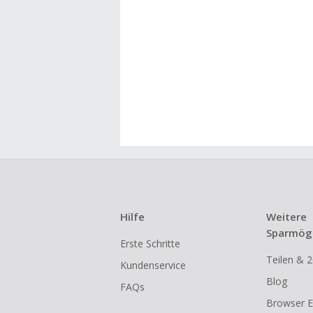
Hilfe
Weitere
Sparmögl
Erste Schritte
Teilen & 2
Kundenservice
Blog
FAQs
Browser E