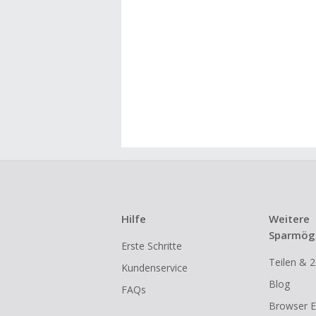
Hilfe
Weitere
Sparmögl
Erste Schritte
Teilen & 2
Kundenservice
Blog
FAQs
Browser E