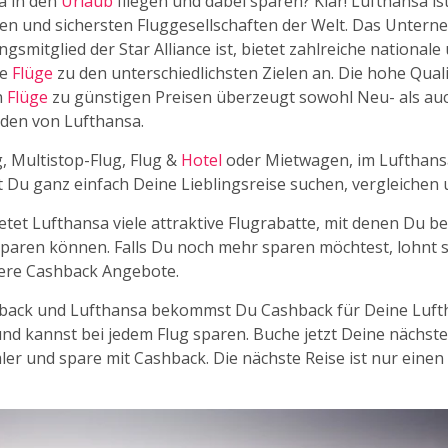
a in den
Urlaub
fliegen und dabei sparen? Klar! Lufthansa ist
n und sichersten Fluggesellschaften der Welt. Das Untern
smitglied der Star Alliance ist, bietet zahlreiche nationale
le
Flüge
zu den unterschiedlichsten Zielen an. Die hohe Quali
n
Flüge
zu günstigen Preisen überzeugt sowohl Neu- als au
den von Lufthansa.
, Multistop-Flug, Flug &
Hotel
oder Mietwagen, im Lufthans
t Du ganz einfach Deine Lieblingsreise suchen, vergleichen
tet Lufthansa viele attraktive Flugrabatte, mit denen Du be
aren können. Falls Du noch mehr sparen möchtest, lohnt s
sere Cashback Angebote.
back und Lufthansa bekommst Du Cashback für Deine Luft
d kannst bei jedem Flug sparen. Buche jetzt Deine nächste
r und spare mit Cashback. Die nächste Reise ist nur einen 