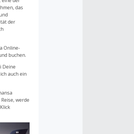
 eine der
ehmen, das
 und
tät der
ch
a Online-
 und buchen.
i Deine
ich auch ein
hansa
 Reise, werde
Klick