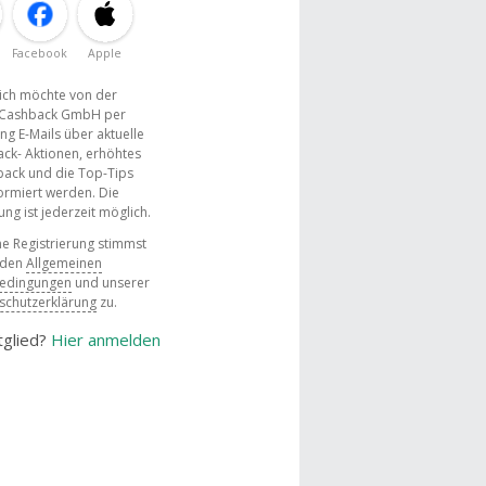
Facebook
Apple
, ich möchte von der
Cashback GmbH per
ng E-Mails über aktuelle
ck- Aktionen, erhöhtes
ack und die Top-Tips
ormiert werden. Die
g ist jederzeit möglich.
e Registrierung stimmst
 den
Allgemeinen
bedingungen
und unserer
schutzerklärung
zu.
tglied?
Hier anmelden