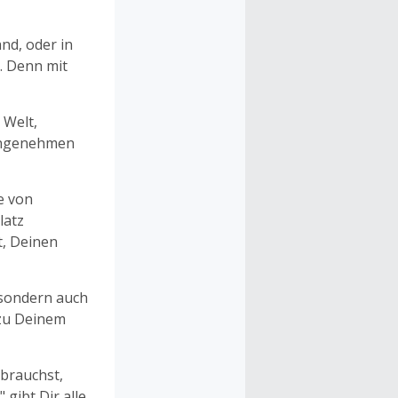
nd, oder in
. Denn mit
 Welt,
 angenehmen
e von
latz
t, Deinen
sondern auch
 zu Deinem
 brauchst,
 gibt Dir alle