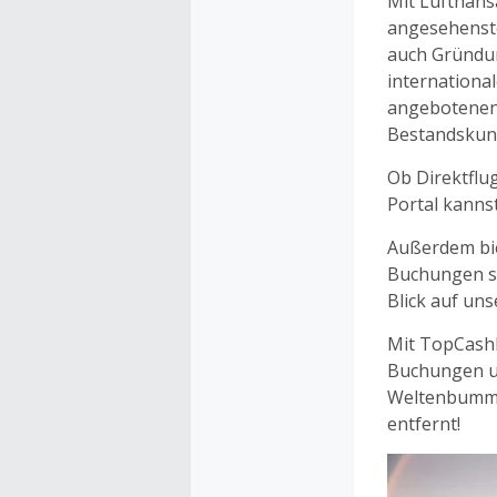
Mit Lufthans
angesehenste
auch Gründung
internationa
angebotene
Bestandskun
Ob Direktflug
Portal kanns
Außerdem bie
Buchungen sp
Blick auf un
Mit TopCash
Buchungen un
Weltenbummle
entfernt!