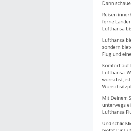
Dann schaue 
Reisen inner
ferne Länder
Lufthansa bi
Lufthansa bi
sondern biet
Flug und ein
Komfort auf 
Lufthansa. W
wünschst, is
Wunschsitzpl
Mit Deinem 
unterwegs ei
Lufthansa Fl
Und schließl
bietet Dir Lu