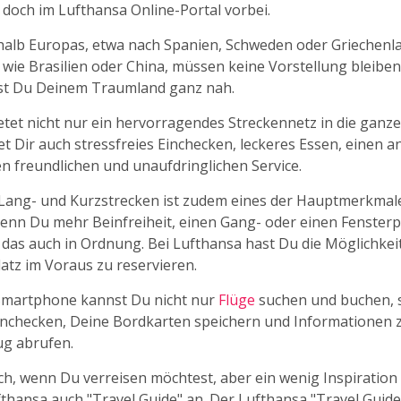
doch im Lufthansa Online-Portal vorbei.
halb Europas, etwa nach Spanien, Schweden oder Griechenla
 wie Brasilien oder China, müssen keine Vorstellung bleiben
st Du Deinem Traumland ganz nah.
etet nicht nur ein hervorragendes Streckennetz in die ganze
et Dir auch stressfreies Einchecken, leckeres Essen, einen
en freundlichen und unaufdringlichen Service.
Lang- und Kurzstrecken ist zudem eines der Hauptmerkmal
enn Du mehr Beinfreiheit, einen Gang- oder einen Fensterp
t das auch in Ordnung. Bei Lufthansa hast Du die Möglichkei
atz im Voraus zu reservieren.
Smartphone kannst Du nicht nur
Flüge
suchen und buchen, 
nchecken, Deine Bordkarten speichern und Informationen
ug abrufen.
ich, wenn Du verreisen möchtest, aber ein wenig Inspiration
fthansa auch "Travel Guide" an. Der Lufthansa "Travel Guide"