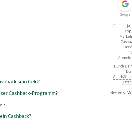
Google
Ja
Top
Marketi
Cashba
Cashb
inf
Abmeldun
Durch Dein
Du
Geschäfts
shback sein Geld?
Daten
Bereits Mi
unser Cashback-Programm?
as?
mein Cashback?