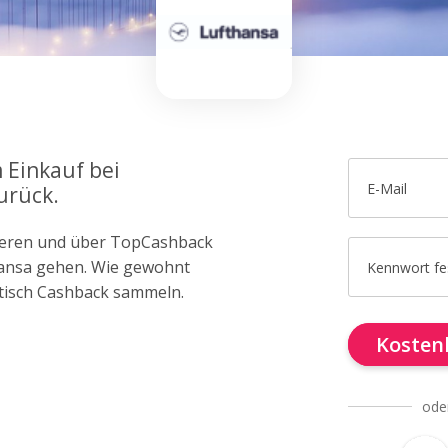
 Einkauf bei
E-Mail
urück.
trieren und über TopCashback
thansa gehen. Wie gewohnt
Kennwort fe
tisch Cashback sammeln.
Kostenl
ode