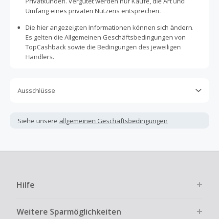
Privatkunden. Vergütet werden nur Käufe, die Art und
Umfang eines privaten Nutzens entsprechen.
Die hier angezeigten Informationen können sich ändern.
Es gelten die Allgemeinen Geschäftsbedingungen von
TopCashback sowie die Bedingungen des jeweiligen
Händlers.
Ausschlüsse
Kein Cashback, wenn Gutscheine, Rabattcodes oder
andere Sparprogramme verwendet werden, die nicht
Siehe unsere
allgemeinen Geschäftsbedingungen
ausdrücklich auf dieser Händlerseite von TopCashback
angezeigt werden.
Kein Cashback für den Kauf von Geschenkgutscheinen
Die Einlösung oder Nutzung von Geschenkgutscheinen im
Bezahlvorgang ist nur dann cashbackfähig, wenn dies
Hilfe
ausdrücklich auf der Händlerseite erlaubt ist.
Kein Cashback bei vollständiger oder teilweiser Retoure,
Weitere Sparmöglichkeiten
Stornierung, Kündigung eines Abonnements oder Widerruf