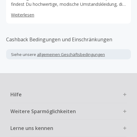
findest Du hochwertige, modische Umstandskleidung, die
Dir hilft, Deinem Stil treu zu bleiben und Dich mit Deinen
Weiterlesen
neuen Kurven wohl zu fühlen. Von der Alltagskleidung bis
hin zur auffälligen Abendgarderobe findest Du stilvolle
Optionen für jede Gelegenheit.
Cashback Bedingungen und Einschränkungen
Siehe unsere
allgemeinen Geschäftsbedingungen
Hilfe
Weitere Sparmöglichkeiten
Lerne uns kennen